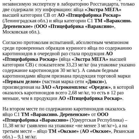
независимую экспертизу в лабораторию Росстандарта, только
две содержали эту информацию: яйца
«Экстра МЕГА»
высшей категории СВ от
АО «Птицефабрика Роскар»
(Ленинградская обл.) и яйца категории С1
ТМ «Вараксино.
Деревенское»
(
ООО «Птицефабрика «Вараксино»
,
Московская обл.).
Согласно протоколам испытаний, абсолютным чемпионом
среди проверенных образцов куриного яйца по содержанию
каротиноидов в очередной раз стала продукция
АО
«Птицефабрика Роскар»
(яйца
«Экстра МЕГА»
высшей
категории СВ) с показателем 33,23 мг/кг (на упаковке указано
содержание каротиноидов 30 мг/кг). А самым бедным
каротиноидами яйцом признана продукция торговой марки
«Первым делом»
(частная марка сети
«Дикси»
),
произведенная на
ЗАО «Агрокомплекс «Оредеж»
, в которой
оказалось каротиноидов всего 2,68 мг/кг, то есть в 12 раз
меньше, чем в продукции
АО «Птицефабрика Роскар»
.
На втором месте по содержанию каротиноидов оказалось
яйцо С1
ТМ «Вараксино. Деревенское»
от
ООО
«Птицефабрика «Вараксино»
(Удмуртская Республика) –
11,38 мг/кг (заявлено на упаковке «не менее 3 мг/кг»), а на
третьем месте – яйцо
ТМ «Окское»
(
АО «Окское»
, Рязанская
обл.) – 9,1 мг/кг.