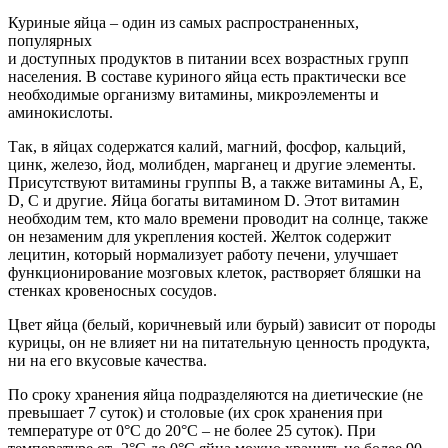
Куриные яйца – один из самых распространенных,
популярных
и доступных продуктов в питании всех возрастных групп
населения. В составе куриного яйца есть практически все
необходимые организму витамины, микроэлементы и
аминокислоты.
Так, в яйцах содержатся калий, магний, фосфор, кальций,
цинк, железо, йод, молибден, марганец и другие элементы.
Присутствуют витамины группы В, а также витамины А, Е,
D, C и другие. Яйца богаты витамином D. Этот витамин
необходим тем, кто мало времени проводит на солнце, также
он незаменим для укрепления костей. Желток содержит
лецитин, который нормализует работу печени, улучшает
функционирование мозговых клеток, растворяет бляшки на
стенках кровеносных сосудов.
Цвет яйца (белый, коричневый или бурый) зависит от породы
курицы, он не влияет ни на питательную ценность продукта,
ни на его вкусовые качества.
По сроку хранения яйца подразделяются на диетические (не
превышает 7 суток) и столовые (их срок хранения при
температуре от 0°С до 20°С – не более 25 суток). При