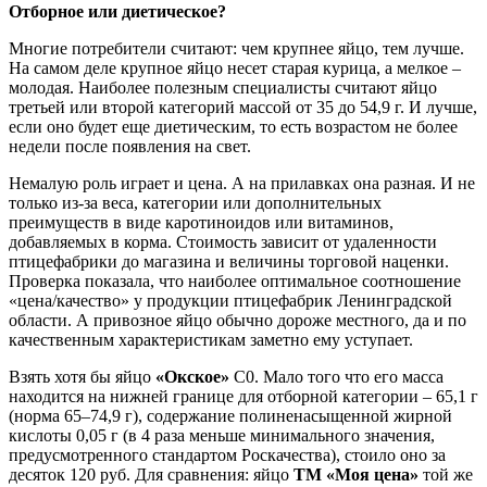
Отборное или диетическое?
Многие потребители считают: чем крупнее яйцо, тем лучше.
На самом деле крупное яйцо несет старая курица, а мелкое –
молодая. Наиболее полезным специалисты считают яйцо
третьей или второй категорий массой от 35 до 54,9 г. И лучше,
если оно будет еще диетическим, то есть возрастом не более
недели после появления на свет.
Немалую роль играет и цена. А на прилавках она разная. И не
только из-за веса, категории или дополнительных
преимуществ в виде каротиноидов или витаминов,
добавляемых в корма. Стоимость зависит от удаленности
птицефабрики до магазина и величины торговой наценки.
Проверка показала, что наиболее оптимальное соотношение
«цена/качество» у продукции птицефабрик Ленинградской
области. А привозное яйцо обычно дороже местного, да и по
качественным характеристикам заметно ему уступает.
Взять хотя бы яйцо
«Окское»
С0. Мало того что его масса
находится на нижней границе для отборной категории – 65,1 г
(норма 65–74,9 г), содержание полиненасыщенной жирной
кислоты 0,05 г (в 4 раза меньше минимального значения,
предусмотренного стандартом Роскачества), стоило оно за
десяток 120 руб. Для сравнения: яйцо
ТМ
«Моя цена»
той же