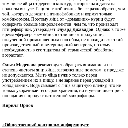
том числе яйца от деревенских кур, которые находятся на
вольном выгуле. Рацион такой птицы более разнообразен, чем
той, которую держат на птицефабриках и кормят только
комбикормом. Поэтому яйца от «домашних» куриц будут
содержать больше микроэлементов, чем те, что производят
птицефабрики, утверждает
Эдуард Джавадов
. Однако в то же
время «фермерское» яйцо, в отличие от продукции,
полученной промышленным способом, не проходит жесткий
производственный и ветеринарный контроль, поэтому
необходимость в его тщательной термической обработке
возрастает.
Ольга Моденова
рекомендует обращать внимание и на
степень чистоты яиц: яйца, загрязненные пометом, к продаже
не допускаются. Мыть яйца нужно только перед
употреблением их в пищу, а не заранее перед укладкой в
холодильник. Вода смывает с яйца защитную пленку, что не
только укорачивает его срок хранения, но и увеличивает риск
попадания в продукт патогенной микрофлоры.
Кирилл Орлов
«Общественный контроль» информирует