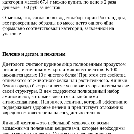
категории массой 67,4 г можно купить по цене в 2 раза
дешевле – 60 руб. за десяток.
Отметим, что, согласно выводам лаборатории Росстандарта,
все проверенные образцы по массе нетто одного яйца
формально соответствовали категории, заявленной на
упаковке.
Полезно и детям, и пожилым
Диетологи считают куриное яйцо полноценным продуктом
питания, источником макро- и микронутриентов. В 100 г
находится целых 13 г чистого белка! При этом его свойства
отличаются от животного белка или растительного. Яичный
белок гораздо быстрее и легче усваивается организмом за счет
своей структуры. В нем содержится полноценный набор
аминокислот, которые являются сильнейшими
антиоксидантами. Например, лецитин, который эффективно
поддерживает здоровье печени и препятствует отложению
«вредного» холестерина на сосудистых стенках.
Яичный желток – это небольшой мешочек со всеми
возможными полезными веществами, которые необходимы
для развития цыпленка. Съедая его, человек получает