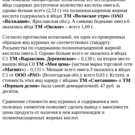
яйца содержат достаточное количество кислоты омега-6,
однако больше всего (2,53 г) эта полиненасыщенная жирная
кислота содержалась в яйцах
ТМ «Волжское утро»
(
ОАО
«Волжанин»
, Ярославская обл.). А самыми бедными омега-6
оказались яйца
ТМ «Окское»
– всего 1,69 г.
Согласно протоколам испытаний, ни один из проверенных
образцов яиц куриных не соответствовал стандарту
Роскачества по содержанию полиненасыщенной жирной
кислоты омега-3. Однако больше всего ее оказалось в яйцах
С1
ТМ «Вараксино. Деревенское» –
0,138 г, на второе место
вышли яйца С0
ТМ «Моя цена»
(частная марка торговой сети
«Магнит»
) – 0,131 г. Меньше всего омега-3 оказалось в яйцах
С1 от
ООО «РАО
» (Вологодская обл.): всего 0,03 г. Кстати, и
стоимость этих яиц наряду с яйцами
ТМ «Сметанино»
и
ТМ
«Первым делом»
была самой демократичной: 47 руб. за
десяток.
Сравнение стоимости яиц куриных и содержания в них
полезных элементов позволяет сделать вывод о зависимости
цены продукта от наличия в нем каротиноидов и
полиненасыщенных жирных кислот.