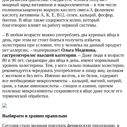
мощный заряд витаминов и макроэлементов – в том числе
полиненасыщенную жирную кислоту омега-3, фолиевую
кислоту, витамины А, К, Е, В12, селен, кальций, фосфор,
биотин. В яйце также содержится холин, который
благотворно влияет на работу нервной системы.
– В любом возрасте можно употреблять два куриных яйца в
день, при этом не стоит бояться получить избыток
холестерина при условии, что у человека на данный продукт
нет аллергии, – подчеркивает
Ольга Моденова,
гастроэнтеролог высшей категории
.
–
Даже люди в возрасте
80 и 90 лет, съедающие два яйца в день, имеют нормальный
уровень холестерина. Тем, у кого сильно повышен холестерин,
рекомендуется чередовать употребление в пищу яиц: целиком
с желтком и без него. Именно желток, а не белок, содержит
все необходимые микроэлементы – кальций, магний, натрий,
цинк, а также аминокислоты – глицин и аланин, причем
полезные микроэлементы сохраняются в яйце даже после его
термической обработки.
Выбираем и храним правильно
Сегодня стало модным покупать фермерскую продукцию, в