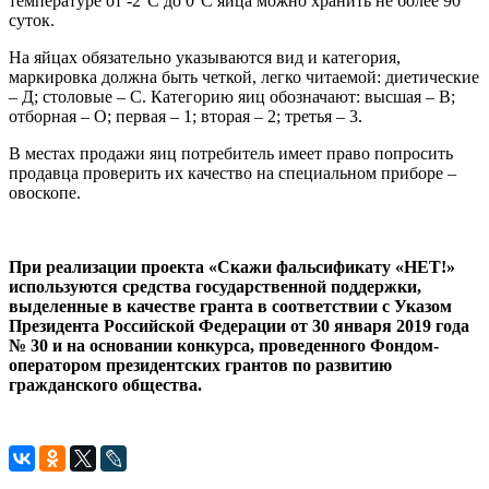
температуре от -2°С до 0°С яйца можно хранить не более 90
суток.
На яйцах обязательно указываются вид и категория,
маркировка должна быть четкой, легко читаемой: диетические
– Д; столовые – С. Категорию яиц обозначают: высшая – В;
отборная – О; первая – 1; вторая – 2; третья – 3.
В местах продажи яиц потребитель имеет право попросить
продавца проверить их качество на специальном приборе –
овоскопе.
При реализации проекта «Скажи фальсификату «НЕТ!»
используются средства государственной поддержки,
выделенные в качестве гранта в соответствии с Указом
Президента Российской Федерации от 30 января 2019 года
№ 30 и на основании конкурса, проведенного Фондом-
оператором президентских грантов по развитию
гражданского общества.