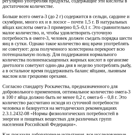
регулярно употребляя продукты, содержащие эти кислоты в
достаточном количестве.
Больше всего омега-3 (до 2 г) содержится в сельди, сардине и
скумбрии, много их и в лососе – почти 1,5 г. В натуральных
яйцах кислоты омега-3 примерно 0,5–0,1 г. Это сравнительно
малое количество, и, чтобы удовлетворить суточную
потребность в омеге-3, человек должен съедать порядка шести
яиц в сутки. Однако такое количество яиц врачи употреблять
не советуют: доза полученного холестерина перекроет всю
потенциальную пользу. Для поддержания нормального
количества полиненасыщенных жирных кислот в организме
диетологи советуют один-два дня в неделю употреблять рыбу,
а в остальное время поддерживать баланс яйцами, льняным
маслом или грецкими орехами.
Согласно стандарту Роскачества, предназначенного для
добровольного применения, оптимальное количество омега-3
в 100 г яйца должно быть не менее 0,2 г, омега-6 – 0,8 г. Это
количество рассчитано исходя из суточной потребности
человека и базируется на методических рекомендациях
2.3.1.2432-08 «Нормы физиологических потребностей в
энергии и пищевых веществах для различных групп
населения Российской Федерации».
Как показали лабораторные испытания, все исследованные