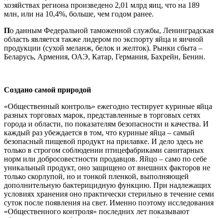
хозяйствах региона произведено 2,01 млрд яиц, что на 189
млн, или на 10,4%, больше, чем годом ранее.
П
о данным Федеральной таможенной службы, Ленинградская
область является также лидером по экспорту яйца и яичной
продукции (сухой меланж, белок и желток). Рынки сбыта –
Беларусь, Армения, ОАЭ, Катар, Германия, Бахрейн, Бенин.
Создано самой природой
«Общественный контроль» ежегодно тестирует куриные яйца
разных торговых марок, представленные в торговых сетях
города и области, по показателям безопасности и качества. И
каждый раз убеждается в том, что куриные яйца – самый
безопасный пищевой продукт на прилавке. И дело здесь не
только в строгом соблюдении птицефабриками санитарных
норм или добросовестности продавцов. Яйцо – само по себе
уникальный продукт, оно защищено от внешних факторов не
только скорлупой, но и тонкой пленкой, выполняющей
дополнительную бактерицидную функцию. При надлежащих
условиях хранения оно практически стерильно в течение семи
суток после появления на свет. Именно поэтому исследования
«Общественного контроля» последних лет показывают