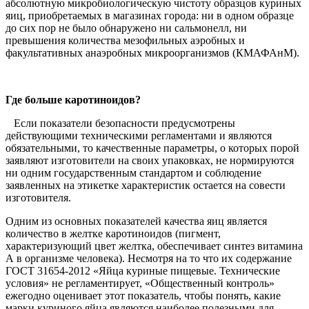
абсолютную микробиологическую чистоту образцов куриных
яиц, приобретаемых в магазинах города: ни в одном образце
до сих пор не было обнаружено ни сальмонелл, ни
превышения количества мезофильных аэробных и
факультативных анаэробных микроорганизмов (КМАФАнМ).
Где больше каротиноидов?
Если показатели безопасности предусмотрены
действующими техническими регламентами и являются
обязательными, то качественные параметры, о которых порой
заявляют изготовители на своих упаковках, не нормируются
ни одним государственным стандартом и соблюдение
заявленных на этикетке характеристик остается на совести
изготовителя.
Одним из основных показателей качества яиц является
количество в желтке каротиноидов (пигмент,
характеризующий цвет желтка, обеспечивает синтез витамина
А в организме человека). Несмотря на то что их содержание
ГОСТ 31654-2012 «Яйца куриные пищевые. Технические
условия» не регламентирует, «Общественный контроль»
ежегодно оценивает этот показатель, чтобы понять, какие
марки куриного яйца являются наиболее полезными для