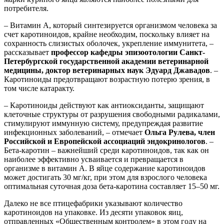
потребителя.
– Витамин А, который синтезируется организмом человека за
счет каротиноидов, крайне необходим, поскольку влияет на
сохранность слизистых оболочек, укрепление иммунитета, –
рассказывает
профессор кафедры эпизоотологии Санкт-
Петербургской государственной академии ветеринарной
медицины, доктор ветеринарных наук Эдуард Джавадов
. –
Каротиноиды предотвращают возрастную потерю зрения, в
том числе катаракту.
– Каротиноиды действуют как антиоксиданты, защищают
клеточные структуры от разрушения свободными радикалами,
стимулируют иммунную систему, предупреждая развитие
инфекционных заболеваний, – отмечает
Ольга Рулева, член
Российской и Европейской ассоциаций эндокринологов
. –
Бета-каротин – важнейший среди каротиноидов, так как он
наиболее эффективно усваивается и превращается в
организме в витамин А. В яйце содержание каротиноидов
может достигать 30 мг/кг, при этом для взрослого человека
оптимальная суточная доза бета-каротина составляет 15–50 мг.
Далеко не все птицефабрики указывают количество
каротиноидов на упаковке. Из десяти упаковок яиц,
отправленных «Общественным контролем» в этом году на