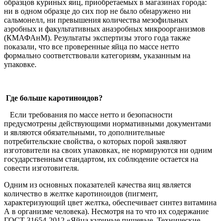
образцов куриных яиц, приобретаемых в магазинах города:
ни в одном образце до сих пор не было обнаружено ни
сальмонелл, ни превышения количества мезофильных
аэробных и факультативных анаэробных микроорганизмов
(КМАФАнМ). Результаты экспертизы этого года также
показали, что все проверенные яйца по массе нетто
формально соответствовали категориям, указанным на
упаковке.
Где больше каротиноидов?
Если требования по массе нетто и безопасности
предусмотрены действующими нормативными документами
и являются обязательными, то дополнительные
потребительские свойства, о которых порой заявляют
изготовители на своих упаковках, не нормируются ни одним
государственным стандартом, их соблюдение остается на
совести изготовителя.
Одним из основных показателей качества яиц является
количество в желтке каротиноидов (пигмент,
характеризующий цвет желтка, обеспечивает синтез витамина
А в организме человека). Несмотря на то что их содержание
ГОСТ 31654-2012 «Яйца куриные пищевые. Технические