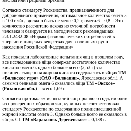
маслом или грецкими орехами.
Согласно стандарту Роскачества, предназначенного для
добровольного применения, оптимальное количество омега-3
в 100 г яйца должно быть не менее 0,2 г, омега-6 – 0,8 г. Это
количество рассчитано исходя из суточной потребности
человека и базируется на методических рекомендациях
2.3.1.2432-08 «Нормы физиологических потребностей в
энергии и пищевых веществах для различных групп
населения Российской Федерации».
Как показали лабораторные испытания яиц в прошлом году,
все исследованные яйца содержат достаточное количество
кислоты омега-6, однако больше всего (2,53 г) эта
полиненасыщенная жирная кислота содержалась в яйцах
ТМ
«Волжское утро»
(
ОАО «Волжанин»
, Ярославская обл.). А
самыми бедными омега-6 оказались яйца
ТМ «Окское»
(Рязанская обл.)
– всего 1,69 г.
Согласно протоколам испытаний яиц прошлого года, ни один
из проверенных образцов яиц куриных не соответствовал
стандарту Роскачества по содержанию полиненасыщенной
жирной кислоты омега-3. Однако больше всего ее оказалось в
яйцах С1
ТМ «Вараксино. Деревенское» –
0,138 г.