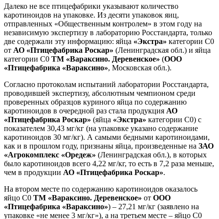
Далеко не все птицефабрики указывают количество
каротиноидов на упаковке. Из десяти упаковок яиц,
отправленных «Общественным контролем» в этом году на
независимую экспертизу в лабораторию Росстандарта, только
две содержали эту информацию: яйца
«Экстра»
категории С0
от
АО «Птицефабрика Роскар»
(Ленинградская обл.) и яйца
категории С0
ТМ «Вараксино. Деревенское»
(
ООО
«Птицефабрика «Вараксино»
, Московская обл.).
Согласно протоколам испытаний лаборатории Росстандарта,
проводившей экспертизу, абсолютным чемпионом среди
проверенных образцов куриного яйца по содержанию
каротиноидов в очередной раз стала продукция
АО
«Птицефабрика Роскар»
(яйца
«Экстра»
категории С0) с
показателем 30,43 мг/кг (на упаковке указано содержание
каротиноидов 30 мг/кг). А самыми бедными каротиноидами,
как и в прошлом году, признаны яйца, произведенные на
ЗАО
«Агрокомплекс «Оредеж»
(Ленинградская обл.), в которых
было каротиноидов всего 4,22 мг/кг, то есть в 7,2 раза меньше,
чем в продукции
АО «Птицефабрика Роскар»
.
На втором месте по содержанию каротиноидов оказалось
яйцо С0
ТМ «Вараксино. Деревенское»
от
ООО
«Птицефабрика «Вараксино»
) – 27,21 мг/кг (заявлено на
упаковке «не менее 3 мг/кг»), а на третьем месте – яйцо С0