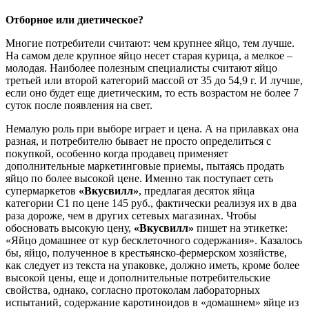
Отборное или диетическое?
Многие потребители считают: чем крупнее яйцо, тем лучше.
На самом деле крупное яйцо несет старая курица, а мелкое –
молодая. Наиболее полезным специалисты считают яйцо
третьей или второй категорий массой от 35 до 54,9 г. И лучше,
если оно будет еще диетическим, то есть возрастом не более 7
суток после появления на свет.
Немалую роль при выборе играет и цена. А на прилавках она
разная, и потребителю бывает не просто определиться с
покупкой, особенно когда продавец применяет
дополнительные маркетинговые приемы, пытаясь продать
яйцо по более высокой цене. Именно так поступает сеть
супермаркетов
«Вкусвилл»
, предлагая десяток яйца
категории С1 по цене 145 руб., фактически реализуя их в два
раза дороже, чем в других сетевых магазинах. Чтобы
обосновать высокую цену,
«Вкусвилл»
пишет на этикетке:
«Яйцо домашнее от кур бесклеточного содержания». Казалось
бы, яйцо, полученное в крестьянско-фермерском хозяйстве,
как следует из текста на упаковке, должно иметь, кроме более
высокой цены, еще и дополнительные потребительские
свойства, однако, согласно протоколам лабораторных
испытаний, содержание каротиноидов в «домашнем» яйце из