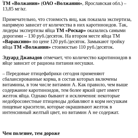
ТМ «Волжанин»
(
ОАО «Волжанин»
, Ярославская обл.) –
13,85 мг/кг.
Примечательно, что стоимость яиц, как показала экспертиза,
напрямую зависит от количества в них каротиноидов. Так,
лидеры экспертизы яйца
ТМ «Роскар»
оказались самыми
дорогими – 130 руб./десяток. На втором месте яйца ТМ
«Вараксино»
по цене 120 руб./десяток. Замыкают тройку
яйца
ТМ «Волжанин»
стоимостью 110 руб./десяток.
Эдуард Джавадов
отмечает, что количество каротиноидов в
яйце зависит от рациона питания несушки.
– Передовые птицефабрики сегодня применяют
сбалансированные корма, в состав которых включены
витамины, в том числе витамин А. Как правило, чем выше
содержание каротиноидов, тем более яркий цвет имеет
желток яйца. Однако бывают и исключения: некоторые
недобросовестные птицеводы добавляют в корм несушкам
пищевые красители, которые окрашивают желток в
интенсивный желтый цвет, но витамин А не содержат.
Чем полезнее, тем дороже