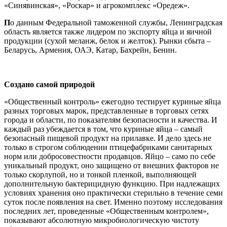
«Синявинская», «Роскар» и агрокомплекс «Оредеж».
П
о данным Федеральной таможенной службы, Ленинградская
область является также лидером по экспорту яйца и яичной
продукции (сухой меланж, белок и желток). Рынки сбыта –
Беларусь, Армения, ОАЭ, Катар, Бахрейн, Бенин.
Создано самой природой
«Общественный контроль» ежегодно тестирует куриные яйца
разных торговых марок, представленные в торговых сетях
города и области, по показателям безопасности и качества. И
каждый раз убеждается в том, что куриные яйца – самый
безопасный пищевой продукт на прилавке. И дело здесь не
только в строгом соблюдении птицефабриками санитарных
норм или добросовестности продавцов. Яйцо – само по себе
уникальный продукт, оно защищено от внешних факторов не
только скорлупой, но и тонкой пленкой, выполняющей
дополнительную бактерицидную функцию. При надлежащих
условиях хранения оно практически стерильно в течение семи
суток после появления на свет. Именно поэтому исследования
последних лет, проведенные «Общественным контролем»,
показывают абсолютную микробиологическую чистоту