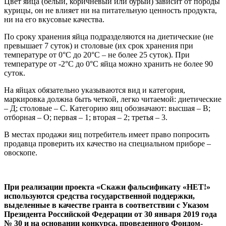
Цвет яйца (белый, коричневый или бурый) зависит от породы
курицы, он не влияет ни на питательную ценность продукта,
ни на его вкусовые качества.
По сроку хранения яйца подразделяются на диетические (не
превышает 7 суток) и столовые (их срок хранения при
температуре от 0°С до 20°С – не более 25 суток). При
температуре от -2°С до 0°С яйца можно хранить не более 90
суток.
На яйцах обязательно указываются вид и категория,
маркировка должна быть четкой, легко читаемой: диетические
– Д; столовые – С. Категорию яиц обозначают: высшая – В;
отборная – О; первая – 1; вторая – 2; третья – 3.
В местах продажи яиц потребитель имеет право попросить
продавца проверить их качество на специальном приборе –
овоскопе.
При реализации проекта «Скажи фальсификату «НЕТ!»
используются средства государственной поддержки,
выделенные в качестве гранта в соответствии с Указом
Президента Российской Федерации от 30 января 2019 года
№ 30 и на основании конкурса, проведенного Фондом-