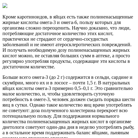
Кроме каротиноидов, в яйцах есть также полиненасыщенные
жирные кислоты омега-3 и омега-6, пользу которых для
организма сложно переоценить. Научно доказано, что люди,
потребляющие достаточное количество этих кислот,
практически не страдают от сердечно-сосудистых
заболеваний и не имеют атеросклеротических повреждений.
И получать необходимую дозу полиненасыщенных жирных
кислот можно, не оставляя больших сумм в аптеке, а просто
регулярно употребляя продукты, содержащие эти кислоты в
достаточном количестве.
Больше всего омега-3 (до 2 г) содержится в сельди, сардине и
скумбрии, много их и в лососе – почти 1,5 г. В натуральных
яйцах кислоты омега-3 примерно 0,5–0,1 г. Это сравнительно
малое количество, и, чтобы удовлетворить суточную
потребность в омеге-3, человек должен съедать порядка шести
яиц в сутки. Однако такое количество яиц врачи употреблять
не советуют: доза полученного холестерина перекроет всю
потенциальную пользу. Для поддержания нормального
количества полиненасыщенных жирных кислот в организме
диетологи советуют один-два дня в неделю употреблять рыбу,
а в остальное время поддерживать баланс яйцами, льняным