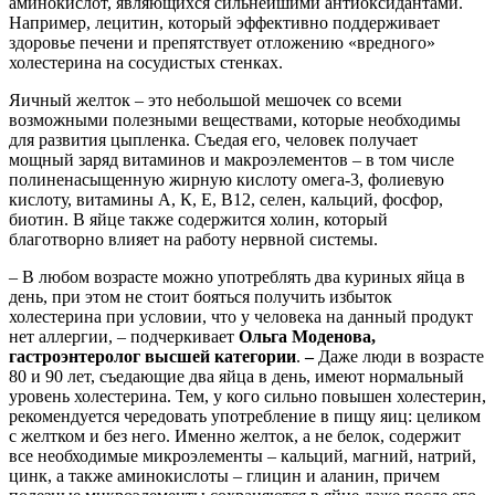
аминокислот, являющихся сильнейшими антиоксидантами.
Например, лецитин, который эффективно поддерживает
здоровье печени и препятствует отложению «вредного»
холестерина на сосудистых стенках.
Яичный желток – это небольшой мешочек со всеми
возможными полезными веществами, которые необходимы
для развития цыпленка. Съедая его, человек получает
мощный заряд витаминов и макроэлементов – в том числе
полиненасыщенную жирную кислоту омега-3, фолиевую
кислоту, витамины А, К, Е, В12, селен, кальций, фосфор,
биотин. В яйце также содержится холин, который
благотворно влияет на работу нервной системы.
– В любом возрасте можно употреблять два куриных яйца в
день, при этом не стоит бояться получить избыток
холестерина при условии, что у человека на данный продукт
нет аллергии, – подчеркивает
Ольга Моденова,
гастроэнтеролог высшей категории
.
–
Даже люди в возрасте
80 и 90 лет, съедающие два яйца в день, имеют нормальный
уровень холестерина. Тем, у кого сильно повышен холестерин,
рекомендуется чередовать употребление в пищу яиц: целиком
с желтком и без него. Именно желток, а не белок, содержит
все необходимые микроэлементы – кальций, магний, натрий,
цинк, а также аминокислоты – глицин и аланин, причем