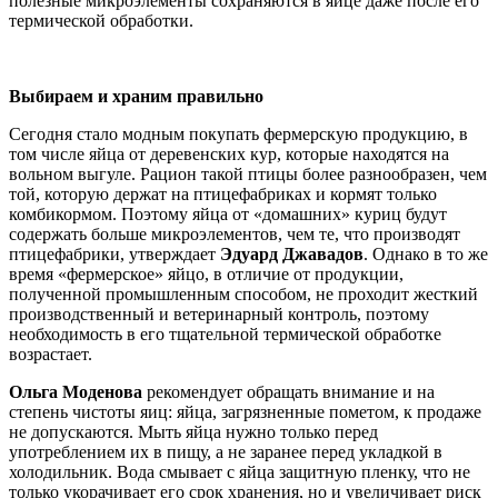
полезные микроэлементы сохраняются в яйце даже после его
термической обработки.
Выбираем и храним правильно
Сегодня стало модным покупать фермерскую продукцию, в
том числе яйца от деревенских кур, которые находятся на
вольном выгуле. Рацион такой птицы более разнообразен, чем
той, которую держат на птицефабриках и кормят только
комбикормом. Поэтому яйца от «домашних» куриц будут
содержать больше микроэлементов, чем те, что производят
птицефабрики, утверждает
Эдуард Джавадов
. Однако в то же
время «фермерское» яйцо, в отличие от продукции,
полученной промышленным способом, не проходит жесткий
производственный и ветеринарный контроль, поэтому
необходимость в его тщательной термической обработке
возрастает.
Ольга Моденова
рекомендует обращать внимание и на
степень чистоты яиц: яйца, загрязненные пометом, к продаже
не допускаются. Мыть яйца нужно только перед
употреблением их в пищу, а не заранее перед укладкой в
холодильник. Вода смывает с яйца защитную пленку, что не
только укорачивает его срок хранения, но и увеличивает риск