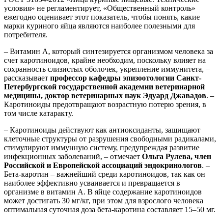
условия» не регламентирует, «Общественный контроль»
ежегодно оценивает этот показатель, чтобы понять, какие
марки куриного яйца являются наиболее полезными для
потребителя.
– Витамин А, который синтезируется организмом человека за
счет каротиноидов, крайне необходим, поскольку влияет на
сохранность слизистых оболочек, укрепление иммунитета, –
рассказывает
профессор кафедры эпизоотологии Санкт-
Петербургской государственной академии ветеринарной
медицины, доктор ветеринарных наук Эдуард Джавадов
. –
Каротиноиды предотвращают возрастную потерю зрения, в
том числе катаракту.
– Каротиноиды действуют как антиоксиданты, защищают
клеточные структуры от разрушения свободными радикалами,
стимулируют иммунную систему, предупреждая развитие
инфекционных заболеваний, – отмечает
Ольга Рулева, член
Российской и Европейской ассоциаций эндокринологов
. –
Бета-каротин – важнейший среди каротиноидов, так как он
наиболее эффективно усваивается и превращается в
организме в витамин А. В яйце содержание каротиноидов
может достигать 30 мг/кг, при этом для взрослого человека
оптимальная суточная доза бета-каротина составляет 15–50 мг.