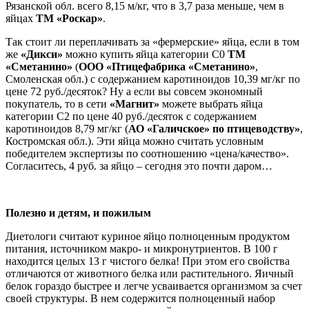
Рязанской обл. всего 8,15 м/кг, что в 3,7 раза меньше, чем в
яйцах
ТМ «Роскар»
.
Так стоит ли переплачивать за «фермерские» яйца, если в том
же
«Дикси»
можно купить яйца категории С0
ТМ
«Сметанино»
(
ООО «Птицефабрика «Сметанино»
,
Смоленская обл.) с содержанием каротиноидов 10,39 мг/кг по
цене 72 руб./десяток? Ну а если вы совсем экономный
покупатель, то в сети
«Магнит»
можете выбрать яйца
категории С2 по цене 40 руб./десяток с содержанием
каротиноидов 8,79 мг/кг (
АО «Галичское» по птицеводству»
,
Костромская обл.). Эти яйца можно считать условным
победителем экспертизы по соотношению «цена/качество».
Согласитесь, 4 руб. за яйцо – сегодня это почти даром…
Полезно и детям, и пожилым
Диетологи считают куриное яйцо полноценным продуктом
питания, источником макро- и микронутриентов. В 100 г
находится целых 13 г чистого белка! При этом его свойства
отличаются от животного белка или растительного. Яичный
белок гораздо быстрее и легче усваивается организмом за счет
своей структуры. В нем содержится полноценный набор