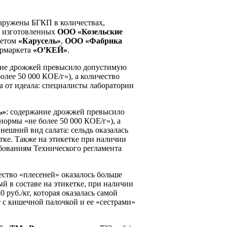
наружены БГКП в количествах,
, изготовленных
ООО «Козельские
кетом
«Карусель»
,
ООО «Фабрика
ермаркета
«О’КЕЙ»
.
ние дрожжей превысило допустимую
олее 50 000 КОЕ/г»), а количество
ка от идеала: специалисты лаборатории
ь»
: содержание дрожжей превысило
нормы «не более 50 000 КОЕ/г»), а
нешний вид салата: сельдь оказалась
етке. Также на этикетке при наличии
ебованиям Технического регламента
ство «плесеней» оказалось больше
ый в составе на этикетке, при наличии
руб./кг, которая оказалась самой
т с кишечной палочкой и ее «сестрами»