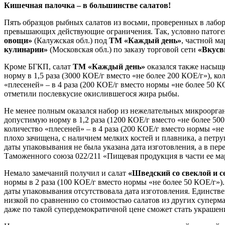
Кишечная палочка – в большинстве салатов!
Пять образцов рыбных салатов из восьми, проверенных в лабор
превышающих действующие ограничения. Так, условно патоге
овощи»
(Калужская обл.) под
ТМ «Каждый день»
, частной м
кулинарии»
(Московская обл.) по заказу торговой сети
«Вкусв
Кроме БГКП, салат
ТМ «Каждый день»
оказался также насыщ
норму в 1,5 раза (3000 КОЕ/г вместо «не более 200 КОЕ/г»), к
«плесеней» – в 4 раза (200 КОЕ/г вместо нормы «не более 50 К
отметили послевкусие окислившегося жира рыбы.
Не менее полным оказался набор из нежелательных микроорга
допустимую норму в 1,2 раза (1200 КОЕ/г вместо «не более 50
количество «плесеней» – в 4 раза (200 КОЕ/г вместо нормы «не
плохо зачищена, с наличием мелких костей и плавника, а петруш
даты упаковывания не была указана дата изготовления, а в п
Таможенного союза 022/211 «Пищевая продукция в части ее м
Немало замечаний получил и салат
«Шведский со свеклой и 
нормы в 2 раза (100 КОЕ/г вместо нормы «не более 50 КОЕ/г»).
даты упаковывания отсутствовала дата изготовления. Единствен
низкой по сравнению со стоимостью салатов из других суперма
даже по такой супердемократичной цене сможет стать украшен