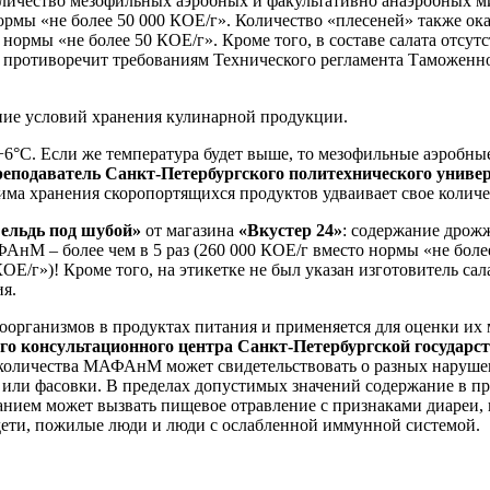
, количество мезофильных аэробных и факультативно анаэробны
ормы «не более 50 000 КОЕ/г». Количество «плесеней» также оказ
рмы «не более 50 КОЕ/г». Кроме того, в составе салата отсутс
о противоречит требованиям Технического регламента Таможенн
ие условий хранения кулинарной продукции.
+6°С. Если же температура будет выше, то мезофильные аэробны
реподаватель Санкт-Петербургского политехнического униве
ма хранения скоропортящихся продуктов удваивает свое количе
ельдь под шубой»
от магазина
«Вкустер 24»
: содержание дрож
АнМ – более чем в 5 раз (260 000 КОЕ/г вместо нормы «не более
ОЕ/г»)! Кроме того, на этикетке не был указан изготовитель сал
ия.
рганизмов в продуктах питания и применяется для оценки их 
го консультационного центра Санкт-Петербургской государс
количества МАФАнМ может свидетельствовать о разных нарушен
ки или фасовки. В пределах допустимых значений содержание в
жанием может вызвать пищевое отравление с признаками диареи,
ети, пожилые люди и люди с ослабленной иммунной системой.