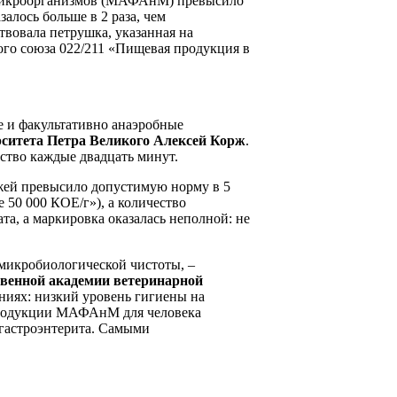
х микроорганизмов (МАФАнМ) превысило
алось больше в 2 раза, чем
твовала петрушка, указанная на
ого союза 022/211 «Пищевая продукция в
е и факультативно анаэробные
рситета Петра Великого Алексей Корж
.
ство каждые двадцать минут.
жей превысило допустимую норму в 5
 50 000 КОЕ/г»), а количество
ата, а маркировка оказалась неполной: не
микробиологической чистоты, –
твенной академии ветеринарной
иях: низкий уровень гигиены на
 продукции МАФАнМ для человека
 гастроэнтерита. Самыми