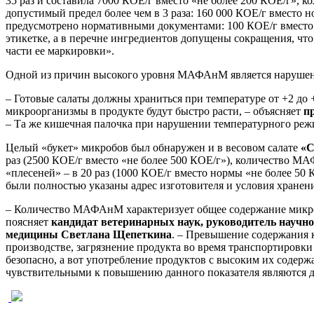
35 раз и составила 7000 КОЕ/г вместо «не более 200 КОЕ/г»
допустимый предел более чем в 3 раза: 160 000 КОЕ/г вместо н
предусмотрено нормативными документами: 100 КОЕ/г вместо но
этикетке, а в перечне ингредиентов допущены сокращения, чт
части ее маркировки».
Одной из причин высокого уровня МАФАнМ является нарушен
– Готовые салаты должны храниться при температуре от +2 до 
микроорганизмы в продукте будут быстро расти, – объясняет
п
– Та же кишечная палочка при нарушении температурного режи
Целый «букет» микробов был обнаружен и в весовом салате
«С
раз (2500 КОЕ/г вместо «не более 500 КОЕ/г»), количество МАФ
«плесеней» – в 20 раз (1000 КОЕ/г вместо нормы «не более 50 К
были полностью указаны адрес изготовителя и условия хранен
– Количество МАФАнМ характеризует общее содержание микроо
поясняет
кандидат ветеринарных наук, руководитель научно
медицины Светлана Щепеткина
. – Превышение содержания 
производстве, загрязнение продукта во время транспортиров
безопасно, а вот употребление продуктов с высоким их содер
чувствительными к повышению данного показателя являются д