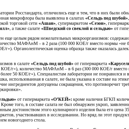
атории Росстандарта, отличились еще и тем, что в них были об
нная микрофлора была выявлена в салатах
«Сельдь под шубой»
аркой торговой сети
«Ашан»
, супермаркетом
«Сезон»
, гипермар
илл»
, а также салате
«Шведский со свеклой и сельдью»
от гип
ен еще целым рядом нежелательных микроорганизмов: содержа
оличество МАФАнМ – в 2 раза (100 000 КОЕ/г вместо нормы «не б
ОЕ/г»). Органолептическая оценка образца также оказалась дале
низмов в салате
«Сельдь под шубой»
от гипермаркета
«Карусел
0 КОЕ/г»), количество МАФАнМ – в 6 раз (300 000 КОЕ/г вместо 
 более 50 КОЕ/г»). Специалистам лаборатории не понравился и в
ка, использованная в салате, не была указана в составе на этик
еречне ингредиентов допущены сокращения, что противоречит тр
аркировки».
сельдью»
от гипермаркета
«О’КЕЙ»:
кроме наличия БГКП количе
 Кроме того, в составе салата не был обнаружен укроп, заявленн
ным достоинством этого кулинарного изделия была его цена 350 
ркетов, участвовавших в исследовании. Но вряд ли этот продук
ием новогоднего стола.