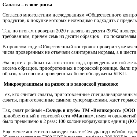
Салаты – в зоне риска
Согласно многолетним исследованиям «Общественного контрол
продуктов, к покупке которых необходимо подходить с предел
Так, по итогам проверки 2020 г. девять из десяти (90%) прове
требованиям, причем семь из десяти образцов – по показателям
В прошлом году «Общественный контроль» проверил уже мясны
числа проверенных не отвечали санитарным нормам, а в шести
Экспертиза рыбных салатов этого года, проведенная в той же 
восемь образцов, приобретенных в городской рознице, были 
образцах из восьми проверенных были обнаружены БГКП.
Микроорганизмы на развес и в заводской упаковке
Тех, кто считает салаты, приготовленные специализированны
салаты, приготовленные самими супермаркетами, ждет горькое 
Так, салат рыбный
«Сельдь в шубе» ТМ «Великоросс»
(
ООО 
приобретенный в торговой сети
«Магнит»
, имел «горьковатый
было превышено в 2 раза: 100 колониеобразующих единиц (КОЕ
Еще менее аппетитно выглядел салат «Сельдь под шубой», сд