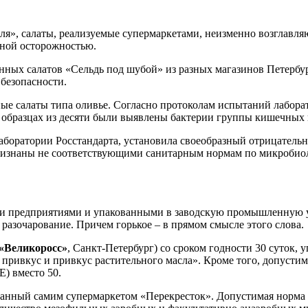
я», салаты, реализуемые супермаркетами, неизменно возглавл
ьной осторожностью.
ренных салатов «Сельдь под шубой» из разных магазинов Петербу
 безопасности.
е салаты типа оливье. Согласно протоколам испытаний лаборат
 образцах из десяти были выявлены бактерии группы кишечных 
лаборатории Росстандарта, установила своеобразный отрицательн
признаны не соответствующими санитарным нормам по микробиол
ми предприятиями и упакованными в заводскую промышленную у
разочарование. Причем горькое – в прямом смысле этого слова.
«Великоросс»
, Санкт-Петербург) со сроком годности 30 суток,
 привкус и привкус растительного масла». Кроме того, допустим
) вместо 50.
еланный самим супермаркетом «Перекресток». Допустимая норма