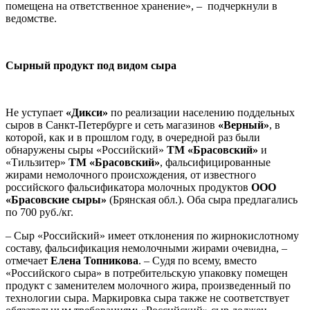
помещена на ответственное хранение», – подчеркнули в
ведомстве.
Сырный продукт под видом сыра
Не уступает
«Дикси»
по реализации населению поддельных
сыров в Санкт-Петербурге и сеть магазинов
«Верный»
, в
которой, как и в прошлом году, в очередной раз были
обнаружены сыры «Российский»
ТМ «Брасовский»
и
«Тильзитер»
ТМ «Брасовский»
, фальсифицированные
жирами немолочного происхождения, от известного
российского фальсификатора молочных продуктов
ООО
«Брасовские сыры»
(Брянская обл.). Оба сыра предлагались
по 700 руб./кг.
– Сыр «Российский» имеет отклонения по жирнокислотному
составу, фальсификация немолочными жирами очевидна, –
отмечает
Елена Топникова
. – Судя по всему, вместо
«Российского сыра» в потребительскую упаковку помещен
продукт с заменителем молочного жира, произведенный по
технологии сыра. Маркировка сыра также не соответствует