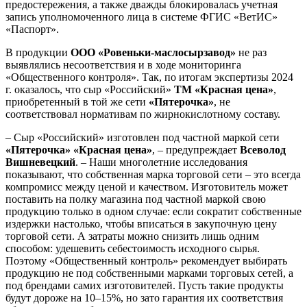
предостережения, а также дважды блокировалась учетная
запись уполномоченного лица в системе ФГИС «ВетИС»
«Паспорт».
В продукции
ООО «Ровеньки-маслосырзавод»
не раз
выявлялись несоответствия и в ходе мониторинга
«Общественного контроля». Так, по итогам экспертизы 2024
г. оказалось, что сыр «Российский»
ТМ «Красная цена»
,
приобретенный в той же сети
«Пятерочка»
, не
соответствовал нормативам по жирнокислотному составу.
– Сыр «Российский» изготовлен под частной маркой сети
«Пятерочка»
«Красная цена»
, – предупреждает
Всеволод
Вишневецкий
. – Наши многолетние исследования
показывают, что собственная марка торговой сети – это всегда
компромисс между ценой и качеством. Изготовитель может
поставить на полку магазина под частной маркой свою
продукцию только в одном случае: если сократит собственные
издержки настолько, чтобы вписаться в закупочную цену
торговой сети. А затраты можно снизить лишь одним
способом: удешевить себестоимость исходного сырья.
Поэтому «Общественный контроль» рекомендует выбирать
продукцию не под собственными марками торговых сетей, а
под брендами самих изготовителей. Пусть такие продукты
будут дороже на 10–15%, но зато гарантия их соответствия