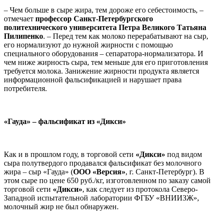
– Чем больше в сыре жира, тем дороже его себестоимость, –
отмечает
профессор
Санкт-Петербургского
политехнического университета Петра Великого Татьяна
Пилипенко
. – Перед тем как молоко перерабатывают на сыр,
его нормализуют до нужной жирности с помощью
специального оборудования – сепаратора-нормализатора. И
чем ниже жирность сыра, тем меньше для его приготовления
требуется молока. Занижение жирности продукта является
информационной фальсификацией и нарушает права
потребителя.
«Гауда» – фальсификат из «Дикси»
Как и в прошлом году, в торговой сети
«Дикси»
под видом
сыра полутвердого продавался фальсификат без молочного
жира – сыр «Гауда» (
ООО «Версия»
, г. Санкт-Петербург). В
этом сыре по цене 650 руб./кг, изготовленном по заказу самой
торговой сети
«Дикси»
, как следует из протокола Северо-
Западной испытательной лаборатории ФГБУ «ВНИИЗЖ»,
молочный жир не был обнаружен.