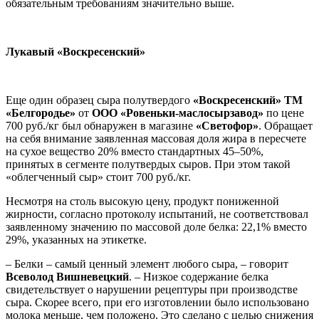
обязательным требованиям значительно выше.
Лукавый «Воскресенский»
Еще один образец сыра полутвердого
«Воскресенский» ТМ
«Белгородье»
от
ООО «Ровеньки-маслосырзавод»
по цене
700 руб./кг был обнаружен в магазине
«Светофор»
. Обращает
на себя внимание заявленная массовая доля жира в пересчете
на сухое вещество 20% вместо стандартных 45–50%,
принятых в сегменте полутвердых сыров. При этом такой
«облегченный сыр» стоит 700 руб./кг.
Несмотря на столь высокую цену, продукт пониженной
жирности, согласно протоколу испытаний, не соответствовал
заявленному значению по массовой доле белка: 22,1% вместо
29%, указанных на этикетке.
– Белки – самый ценный элемент любого сыра, – говорит
Всеволод Вишневецкий
. – Низкое содержание белка
свидетельствует о нарушении рецептуры при производстве
сыра. Скорее всего, при его изготовлении было использовано
молока меньше, чем положено. Это сделано с целью снижения