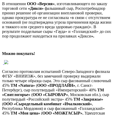
В отношении
ООО «Версия»
, изготавливающего по заказу
торговой сети
«Дикси»
фальшивый сыр, Роспотребнадзор
принял решение об организации внеплановой проверки,
однако прокуратура ее не согласовала «в связи с отсутствием
оснований (не подтверждена угроза причинения вреда жизни
и тяжкого или среднего вреда здоровью граждан)». В
результате поддельные сыры «Гауда» и «Голландский» до сих
пор продолжают находиться на прилавках
«
Дикси
».
Можно покупать!
Согласно протоколам испытаний Северо-Западного филиала
ФГБУ «ВНИИЗЖ», без замечаний проверку выдержали
только четыре образца сыра. Это сыр фасованный сливочный
45%
ТМ «
Natura
»
(
ООО «ПРОДЛАЙН»
, г. Санкт-
Петербург), сыр полутвердый «Императорский» 40%
ТМ
«Свитлогорье»
(
ООО «СЫРОВАР»
, Московская обл.), сыр
полутвердый «Российский экстра» 45%
ТМ «Закряжье»
(
ООО «Сыродельный комбинат «Ичалковский»
,
Республика Мордовия) и сыр фасованный «Голландский»
45%
ТМ «Моя цена»
(
ООО «МОЖГАСЫР»
, Удмуртская