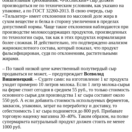
обязательным требованиям: «Российский» сыр должен
производиться не по техническим условиям, как указано на
упаковке, а по ГОСТ 32260-2013. В свою очередь, сыр
«Тильзитер» имеет отклонения по массовой доле жира в
сухом веществе и белка в сторону увеличения в пределах
допустимой нормы. Чаще такие отклонения наблюдаются при
производстве молокосодержащих продуктов, произведенных
по технологии сыра, так как в этих продуктах нормализация
более сложная. И действительно, это подтверждено анализом
жирнокислотного состава, который показал, что продукт
фальсифицирован, судя по отклонениям, растительными
жирами.
– По такой низкой цене качественный полутвердый сыр
продаваться не может, – предупреждает
Всеволод
Вишневецкий
. – Судите сами: на изготовление 1 кг продукта
уходит примерно 10 литров молока. Если 1 литр молока-сырья
на ферме стоит сегодня в среднем 55 руб., то только стоимость
основного сырья для производства 1 кг сыра составит около
550 руб. А если добавить стоимость используемых ферментов,
заквасок, упаковки, затрат на переработку и доставку, то
себестоимость 1 кг сыра поднимется до 800 руб. Прибавьте
торговую наценку магазина 30–40%. Таким образом, на полке
супермаркета натуральный продукт должен стоить не менее
1000 руб.