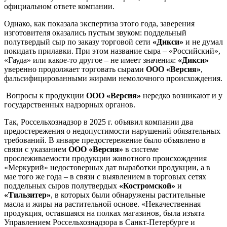
официальном ответе компании.
Однако, как показала экспертиза этого года, заверения
изготовителя оказались пустым звуком: поддельный
полутвердый сыр по заказу торговой сети
«Дикси»
и не думал
покидать прилавки. При этом название сыра – «Российский»,
«Гауда» или какое-то другое – не имеет значения:
«Дикси»
уверенно продолжает торговать сырами
ООО «Версия»
,
фальсифицированными жирами немолочного происхождения.
Вопросы к продукции
ООО «Версия»
нередко возникают и у
государственных надзорных органов.
Так, Россельхознадзор в 2025 г. объявил компании два
предостережения о недопустимости нарушений обязательных
требований. В январе предостережение было объявлено в
связи с указанием
ООО «Версия»
в системе
прослеживаемости продукции животного происхождения
«Меркурий» недостоверных дат выработки продукции, а в
мае того же года – в связи с выявлением в торговых сетях
поддельных сыров полутвердых
«Костромской»
и
«Тильзитер»
, в которых были обнаружены растительные
масла и жиры на растительной основе. «Некачественная
продукция, оставшаяся на полках магазинов, была изъята
Управлением Россельхознадзора в Санкт-Петербурге и