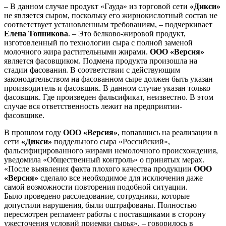
– В данном случае продукт «Гауда» из торговой сети
«Дикси»
не является сыром, поскольку его жирнокислотный состав не
соответствует установленным требованиям, – подчеркивает
Елена Топникова
. – Это белково-жировой продукт,
изготовленный по технологии сыра с полной заменой
молочного жира растительными жирами.
ООО «Версия»
является фасовщиком. Подмена продукта произошла на
стадии фасования. В соответствии с действующим
законодательством на фасованном сыре должен быть указан
производитель и фасовщик. В данном случае указан только
фасовщик. Где произведен фальсификат, неизвестно. В этом
случае вся ответственность лежит на предприятии-
фасовщике.
В прошлом году
ООО «Версия»
, попавшись на реализации в
сети
«Дикси»
поддельного сыра «Российский»,
фальсифицированного жирами немолочного происхождения,
уведомила «Общественный контроль» о принятых мерах.
«После выявления факта плохого качества продукции
ООО
«Версия»
сделало все необходимое для исключения даже
самой возможности повторения подобной ситуации.
Было проведено расследование, сотрудники, которые
допустили нарушения, были оштрафованы. Полностью
пересмотрен регламент работы с поставщиками в сторону
ужесточения условий приемки сырья», – говорилось в