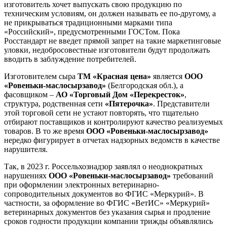
изготовитель хочет выпускать свою продукцию по
техническим условиям, он должен называть ее по-другому, а
не прикрываться традиционными марками типа
«Российский», предусмотренными ГОСТом. Пока
Росстандарт не введет прямой запрет на такие маркетинговые
уловки, недобросовестные изготовители будут продолжать
вводить в заблуждение потребителей.
Изготовителем сыра
ТМ «Красная цена»
является
ООО
«Ровеньки-маслосырзавод»
(Белгородская обл.), а
фасовщиком –
АО «Торговый Дом «Перекресток»
,
структура, родственная сети
«Пятерочка»
. Представители
этой торговой сети не устают повторять, что тщательно
отбирают поставщиков и контролируют качество реализуемых
товаров. В то же время
ООО «Ровеньки-маслосырзавод»
нередко фигурирует в отчетах надзорных ведомств в качестве
нарушителя.
Так, в 2023 г. Россельхознадзор заявлял о неоднократных
нарушениях
ООО «Ровеньки-маслосырзавод»
требований
при оформлении электронных ветеринарно-
сопроводительных документов во ФГИС «Меркурий». В
частности, за оформление во ФГИС «ВетИС» «Меркурий»
ветеринарных документов без указания сырья и продление
сроков годности продукции компании трижды объявлялись