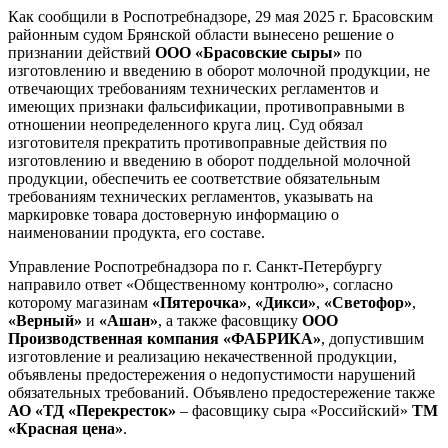
Как сообщили в Роспотребнадзоре, 29 мая 2025 г. Брасовским
районным судом Брянской области вынесено решение о
признании действий
ООО «Брасовские сыры»
по
изготовлению и введению в оборот молочной продукции, не
отвечающих требованиям технических регламентов и
имеющих признаки фальсификации, противоправными в
отношении неопределенного круга лиц. Суд обязал
изготовителя прекратить противоправные действия по
изготовлению и введению в оборот поддельной молочной
продукции, обеспечить ее соответствие обязательным
требованиям технических регламентов, указывать на
маркировке товара достоверную информацию о
наименовании продукта, его составе.
Управление Роспотребнадзора по г. Санкт-Петербургу
направило ответ «Общественному контролю», согласно
которому магазинам
«Пятерочка»
,
«Дикси»
,
«Светофор»
,
«Верный»
и
«Ашан»
, а также фасовщику
ООО
Производственная компания «ФАБРИКА»
, допустившим
изготовление и реализацию некачественной продукции,
объявлены предостережения о недопустимости нарушений
обязательных требований. Объявлено предостережение также
АО «ТД «Перекресток»
– фасовщику сыра «Российский»
ТМ
«Красная цена»
.