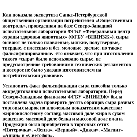
Как показала экспертиза Санкт-Петербургской
общественной организации потребителей «Общественный
контроль», проведенная на базе
Северо-Западной
испытательной лаборатории ФГБУ «Федеральный центр
охраны здоровья животных» (ФГБУ «ВНИИЗЖ»), сыры
бывают не только плавленые, мягкие, полутвердые,
твердые, с плесенью и без, молодые, зрелые, но также
фальсифицированные. Это означает, что при изготовлении
такого «сыра» было использовано сырье, не
предусмотренное требованиями технических регламентов
и которое не было указано изготовителем на
потребительской упаковке.
Установить факт фальсификации сыра способна только
аккредитованная испытательная лаборатория.
Перед
Северо-Западным филиалом
ФГБУ «ВНИИЗЖ»
была
поставлена задача проверить десять образцов сыра разных
торговых марок по ключевым показателям качества:
жирнокислотному составу, массовой доле жира в сухом
веществе, массовой доле белка и массовой доле влаги.
Продукция была приобретена
в торговых сетях
«Пятерочка», «Лента», «Верный», «Дикси», «Магнит»
«Ашан» и «Светофор».