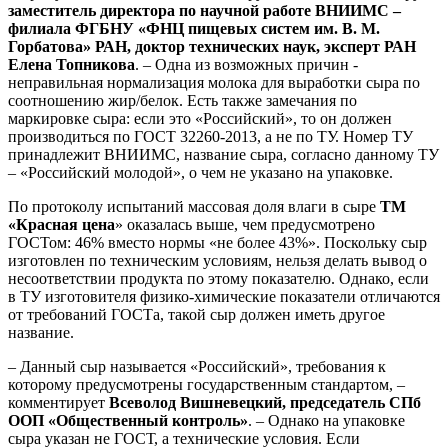
заместитель директора по научной работе
ВНИИМС –
филиала ФГБНУ «ФНЦ пищевых систем им. В. М.
Горбатова» РАН, доктор технических наук, эксперт РАН
Елена Топникова
. – Одна из возможных причин -
неправильная нормализация молока для выработки сыра по
соотношению жир/белок. Есть также замечания по
маркировке сыра: если это «Российский», то он должен
производиться по ГОСТ 32260-2013, а не по ТУ. Номер ТУ
принадлежит ВНИИМС, название сыра, согласно данному ТУ
– «Российский молодой», о чем не указано на упаковке.
По протоколу испытаний массовая доля влаги в сыре
ТМ
«Красная цена
» оказалась выше, чем предусмотрено
ГОСТом: 46% вместо нормы «не более 43%». Поскольку сыр
изготовлен по техническим условиям, нельзя делать вывод о
несоответствии продукта по этому показателю. Однако, если
в ТУ изготовителя физико-химические показатели отличаются
от требований ГОСТа, такой сыр должен иметь другое
название.
– Данный сыр называется «Российский», требования к
которому предусмотрены государственным стандартом, –
комментирует
Всеволод Вишневецкий, председатель СПб
ООП «Общественный контроль»
. – Однако на упаковке
сыра указан не ГОСТ, а технические условия. Если