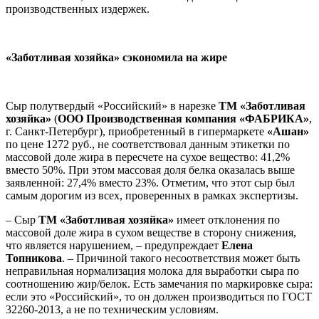
производственных издержек.
«Заботливая хозяйка» сэкономила на жире
Сыр полутвердый «Российский» в нарезке
ТМ «Заботливая
хозяйка»
(
ООО Производственная компания «ФАБРИКА»
,
г. Санкт-Петербург), приобретенный в гипермаркете
«Ашан»
по цене 1272 руб., не соответствовал данным этикетки по
массовой доле жира в пересчете на сухое вещество: 41,2%
вместо 50%. При этом массовая доля белка оказалась выше
заявленной: 27,4% вместо 23%. Отметим, что этот сыр был
самым дорогим из всех, проверенных в рамках экспертизы.
– Сыр
ТМ «Заботливая хозяйка»
имеет отклонения по
массовой доле жира в сухом веществе в сторону снижения,
что является нарушением, – предупреждает
Елена
Топникова
. – Причиной такого несоответствия может быть
неправильная нормализация молока для выработки сыра по
соотношению жир/белок. Есть замечания по маркировке сыра:
если это «Российский», то он должен производиться по ГОСТ
32260-2013, а не по техническим условиям.