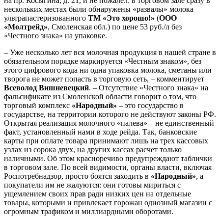
на пр. Косыгина, д. 21, и не пожалел: в торговом зале сразу в
нескольких местах были обнаружены «развалы» молока
ультрапастеризованного
ТМ «Это хорошо!»
(
ООО
«Молтрейд»
, Смоленская обл.) по цене 53 руб./л без
«Честного знака» на упаковке.
– Уже несколько лет вся молочная продукция в нашей стране в
обязательном порядке маркируется «Честным знаком», без
этого цифрового кода ни одна упаковка молока, сметаны или
творога не может попасть в торговую сеть, – комментирует
Всеволод Вишневецкий
. – Отсутствие «Честного знака» на
фальсификате из Смоленской области говорит о том, что
торговый комплекс
«Народный»
– это государство в
государстве, на территории которого не действуют законы РФ.
Открытая реализация молочного «палева» – не единственный
факт, установленный нами в ходе рейда. Так, банковские
карты при оплате товара принимают лишь на трех кассовых
узлах из сорока двух, на других кассах расчет только
наличными. Об этом красноречиво предупреждают таблички
в торговом зале. По всей видимости, органы власти, включая
Роспотребнадзор, просто боятся заходить в
«Народный»
, а
покупатели им не жалуются: они готовы мириться с
ущемлением своих прав ради низких цен на отдельные
товары, которыми и привлекает горожан одиозный магазин с
огромным трафиком и миллиардными оборотами.