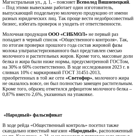
Магистральная ул., д. 1, – поясняет
Всеволод Вишневецкий
.
– Под этими вывесками работает один изготовитель,
выпускающий поддельную молочную продукцию от имени
разных юридических лиц. Так проще вести недобросовестный
бизнес, избегать проверок и уходить от ответственности.
Молочная продукция
ООО «СИБМОЛ»
не первый раз
попадает в черный список «Общественного контроля». Так,
по итогам проверки прошлого года состав жировой фазы
молока ультрапастеризованного был представлен смесью
молочного и растительных жиров. Кроме того, массовые доли
белка и жира были ниже нормы, предусмотренной ГОСТом,
на 30% и 60% соответственно. В ходе исследования 2023 г. в
сливках 10% с маркировкой ГОСТ 31451-2013,
приобретенных в той же сети
«Светофор»
, молочного жира
не оказалось вовсе, он был полностью замещен растительным.
Кроме того, образец отметился дефицитом молочного белка –
0,87% вместо 2,6%, указанных на упаковке.
«Народный» фальсификат
В ходе рейда «Общественный контроль» посетил также
скандально известный магазин
«Народный»
, расположенный