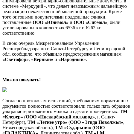
аннулировали ветеринарно-сопроводительные документы в
системе «Меркурий», что делает невозможным дальнейшую
реализацию некачественной молочной продукции. Кроме
того оптовыми покупателями поддельные сливки,
поставленные
ООО «Юнимол»
и
ООО «Сибмол»
, были
утилизированы в количествах 6536 кг и 6262 кг
соответственно.
В свою очередь Межрегиональное Управлении
Роспотребнадзора по г. Санкт-Петербургу и Ленинградской
обл. сообщило, что объявило предостережения магазинам
«Светофор»
,
«Верный»
и
«Народный»
.
Можно покупать!
Согласно протоколам испытаний, требованиям нормативных
документов полностью соответствовали только пять образцов
ультрапастеризованного молока из десяти проверенных:
ТМ
«Клевер»
(
ООО «Пискарёвский молзавод»
, г. Санкт-
Петербург),
ТМ «Летнее утро»
(
ООО «Эгида Поволжья»
,
Нижегородская область),
ТМ «Сударыня»
(
ООО
«ГАЛАКТИКА»
, Ленинградская обл.),
ТМ «1 М