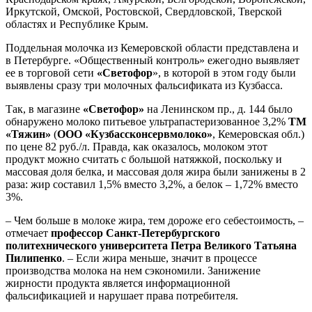
Иркутской, Омской, Ростовской, Свердловской, Тверской
областях и Республике Крым.
Поддельная молочка из Кемеровской области представлена и
в Петербурге. «Общественный контроль» ежегодно выявляет
ее в торговой сети
«Светофор
», в которой в этом году были
выявлены сразу три молочных фальсификата из Кузбасса.
Так, в магазине
«Светофор»
на Ленинском пр., д. 144 было
обнаружено молоко питьевое ультрапастеризованное 3,2%
ТМ
«Тяжин»
(
ООО «Кузбассконсервмолоко»
, Кемеровская обл.)
по цене 82 руб./л. Правда, как оказалось, молоком этот
продукт можно считать с большой натяжкой, поскольку и
массовая доля белка, и массовая доля жира были занижены в 2
раза: жир составил 1,5% вместо 3,2%, а белок – 1,72% вместо
3%.
– Чем больше в молоке жира, тем дороже его себестоимость, –
отмечает
профессор
Санкт-Петербургского
политехнического университета Петра Великого Татьяна
Пилипенко
. – Если жира меньше, значит в процессе
производства молока на нем сэкономили. Занижение
жирности продукта является информационной
фальсификацией и нарушает права потребителя.