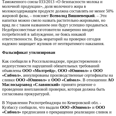
Таможенного союза 033/2013 «О безопасности молока и
молочной продукции», доля молочного жира в
молокосодержащем продукте должна составлять не менее 50%
жировой фазы, – поясняет
Всеволод Вишневецкий
. – Эти
напитки можно смело назвать растительно-жировыми, но
вряд ли с таким названием они будут успешно продаваться.
Недобросовестные изготовители намеренно вводят
потребителей в заблуждение, не боясь никакой
ответственности. Ведь мораторий на проверки сегодня
надежно защищает жуликов от неотвратимого наказания.
Фальсификат утилизирован
Как сообщили в Россельхознадзоре, предостережения о
недопустимости нарушений обязательных требований
объявлены
ООО «Молтрейд»
,
ООО «Юнимол»
и
ООО
«Сибмол»
, аннулированы производственные сертификаты на
сливки
ООО «Юнимол»
и
ООО «Сибмол»
. В отношении
АО
Маслосырзавод «Славянский»
принято решение о
проведении внеплановой проверки, которая должна быть
согласована прокуратурой.
В Управлении Роспотребнадзора по Кемеровской обл. -
Кузбассу сообщили, что выдали
ООО «Юнимол»
и
ООО
«Сибмол»
предписания о прекращении реализации сливок и