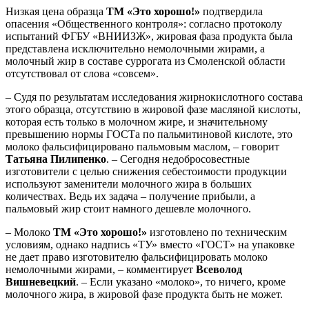
Низкая цена образца
ТМ «Это хорошо!»
подтвердила
опасения «Общественного контроля»: согласно протоколу
испытаний ФГБУ «ВНИИЗЖ», жировая фаза продукта была
представлена исключительно немолочными жирами, а
молочный жир в составе суррогата из Смоленской области
отсутствовал от слова «совсем».
– Судя по результатам исследования жирнокислотного состава
этого образца, отсутствию в жировой фазе масляной кислоты,
которая есть только в молочном жире, и значительному
превышению нормы ГОСТа по пальмитиновой кислоте, это
молоко фальсифицировано пальмовым маслом, – говорит
Татьяна Пилипенко
. – Сегодня недобросовестные
изготовители с целью снижения себестоимости продукции
используют заменители молочного жира в больших
количествах. Ведь их задача – получение прибыли, а
пальмовый жир стоит намного дешевле молочного.
– Молоко
ТМ «Это хорошо!»
изготовлено по техническим
условиям, однако надпись «ТУ» вместо «ГОСТ» на упаковке
не дает право изготовителю фальсифицировать молоко
немолочными жирами, – комментирует
Всеволод
Вишневецкий
. – Если указано «молоко», то ничего, кроме
молочного жира, в жировой фазе продукта быть не может.