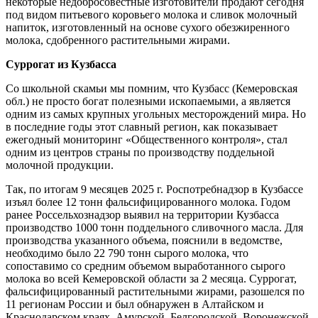
некоторые недобросовестные изготовители продают сегодня
под видом питьевого коровьего молока и сливок молочный
напиток, изготовленный на основе сухого обезжиренного
молока, сдобренного растительными жирами.
Суррогат из Кузбасса
Со школьной скамьи мы помним, что Кузбасс (Кемеровская
обл.) не просто богат полезными ископаемыми, а является
одним из самых крупных угольных месторождений мира. Но
в последние годы этот славный регион, как показывает
ежегодный мониторинг «Общественного контроля», стал
одним из центров страны по производству поддельной
молочной продукции.
Так, по итогам 9 месяцев 2025 г. Роспотребнадзор в Кузбассе
изъял более 12 тонн фальсифицированного молока. Годом
ранее Россельхознадзор выявил на территории Кузбасса
производство 1000 тонн поддельного сливочного масла. Для
производства указанного объема, пояснили в ведомстве,
необходимо было 22 790 тонн сырого молока, что
сопоставимо со средним объемом выработанного сырого
молока во всей Кемеровской области за 2 месяца. Суррогат,
фальсифицированный растительными жирами, разошелся по
11 регионам России и был обнаружен в Алтайском и
Краснодарском краях, Амурской, Белгородской, Воронежской,