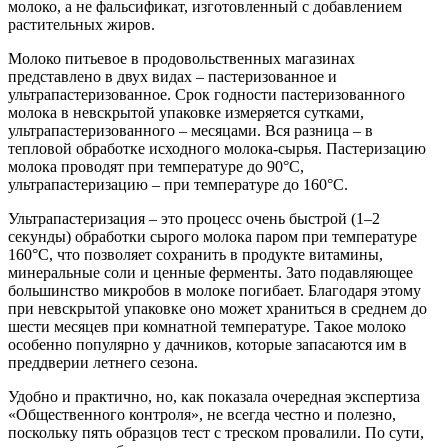
молоко, а не фальсификат, изготовленный с добавлением
растительных жиров.
Молоко питьевое в продовольственных магазинах
представлено в двух видах – пастеризованное и
ультрапастеризованное. Срок годности пастеризованного
молока в невскрытой упаковке измеряется сутками,
ультрапастеризованного – месяцами. Вся разница – в
тепловой обработке исходного молока-сырья. Пастеризацию
молока проводят при температуре до 90°С,
ультрапастеризацию – при температуре до 160°С.
Ультрапастеризация – это процесс очень быстрой (1–2
секунды) обработки сырого молока паром при температуре
160°С, что позволяет сохранить в продукте витамины,
минеральные соли и ценные ферменты. Зато подавляющее
большинство микробов в молоке погибает. Благодаря этому
при невскрытой упаковке оно может храниться в среднем до
шести месяцев при комнатной температуре. Такое молоко
особенно популярно у дачников, которые запасаются им в
преддверии летнего сезона.
Удобно и практично, но, как показала очередная экспертиза
«Общественного контроля», не всегда честно и полезно,
поскольку пять образцов тест с треском провалили. По сути,