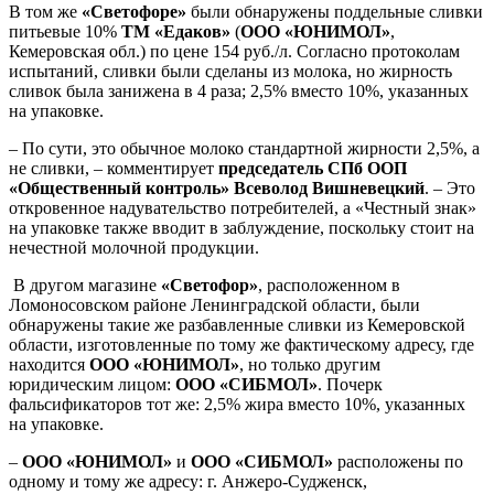
В том же
«Светофоре»
были обнаружены поддельные сливки
питьевые 10%
ТМ «Едаков»
(
ООО «ЮНИМОЛ»
,
Кемеровская обл.) по цене 154 руб./л. Согласно протоколам
испытаний, сливки были сделаны из молока, но жирность
сливок была занижена в 4 раза; 2,5% вместо 10%, указанных
на упаковке.
– По сути, это обычное молоко стандартной жирности 2,5%, а
не сливки, – комментирует
председатель
СПб ООП
«Общественный контроль» Всеволод Вишневецкий
. – Это
откровенное надувательство потребителей, а «Честный знак»
на упаковке также вводит в заблуждение, поскольку стоит на
нечестной молочной продукции.
В другом магазине
«Светофор»
, расположенном в
Ломоносовском районе Ленинградской области, были
обнаружены такие же разбавленные сливки из Кемеровской
области, изготовленные по тому же фактическому адресу, где
находится
ООО «ЮНИМОЛ»
, но только другим
юридическим лицом:
ООО «СИБМОЛ»
. Почерк
фальсификаторов тот же: 2,5% жира вместо 10%, указанных
на упаковке.
–
ООО «ЮНИМОЛ»
и
ООО «СИБМОЛ»
расположены по
одному и тому же адресу: г. Анжеро-Судженск,