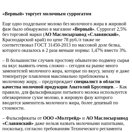
«Верный» торгует молочным суррогатом
Еще одно поддельное молоко без молочного жира в жировой
фазе было обнаружено в магазине
«Верный»
. Суррогат 2,5%
без торговой марки (
АО Маслосырзавод «Славянский»
,
Краснодарский край) по цене 78 руб./л также не
соответствовал ГОСТ 31450-2013 по массовой доле белка,
которого оказалось в 2 раза меньше нормы: 1,47% вместо 3%.
– В большинстве случаев простому обывателю подмену сырья
на вкус выявить очень сложно – сегодня на рынке много
заменителей молочного жира, которые по вкусу, запаху и даже
температуре плавления максимально приближены к
молочному жиру, – предупреждает
специалист в области
качества молочной продукции Анатолий Брусенцев
. – Как
правило, для фальсификации питьевого молока используется
обезжиренное сухое молоко, в жировую фазу которого
вводится заменитель молочного жира, более дешевый по
стоимости.
– Фальсификаты от
ООО «Молтрейд»
и
АО Маслосырзавод
«Славянский»
даже нельзя назвать молочными напитками,
поскольку, согласно требованиям Технического регламента