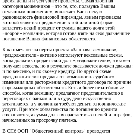
время, деньги и усугубите проблемы. Самая злостная
категория мошенников – это те, кто, пользуясь Вашим
отчаянным положением, вовлекает Вас в некую
разновидность финансовой пирамиды, явным признаком
которой является предложение в той или иной форме
заплатить некий процент от суммы вашего долга этой
«доброй» компании, которая готова взять на себя дальнейшее
погашение Ваших финансовых обязательств.
Как отмечают эксперты проекта «За права заемщиков»,
«раздолжнители» активно используют вексельные схемы,
когда должник продает свой долг «раздолжнителю», а взамен
получает вексель, но в результате оказывается должен дважды:
и по векселю, и по своему кредиту. По другой схеме
«раздолжнители» предлагают возможность судебного
изменения или расторжения кредитного договора по причине
форс-мажорных обстоятельств. Есть и более незатейливые
способы, когда заемщику предлагают представительство в
переговорах с банком или в суде, дело искусственно
затягивается, а у должника требуют деньги за юридические
услуги. При этом обязательства по погашению кредита
сохраняются, а сумма долга возрастает из-за пеней и штрафов,
начисленных за просрочку платежа.
В СПб ООП "Общественный контроль" проводятся