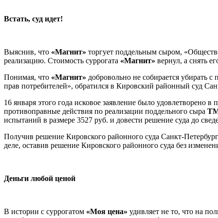
Встать, суд идет!
Выяснив, что
«Магнит»
торгует поддельным сыром, «Обществен
реализацию. Стоимость суррогата
«Магнит»
вернул, а снять ег
Понимая, что
«Магнит»
добровольно не собирается убирать с 
прав потребителей», обратился в Кировский районный суд Са
16 января этого года исковое заявление было удовлетворено в
противоправные действия по реализации поддельного сыра
ТМ
испытаний в размере 3527 руб. и довести решение суда до све
Получив решение Кировского районного суда Санкт-Петербур
деле, оставив решение Кировского районного суда без изменен
Деньги любой ценой
В истории с суррогатом
«Моя цена»
удивляет не то, что на по