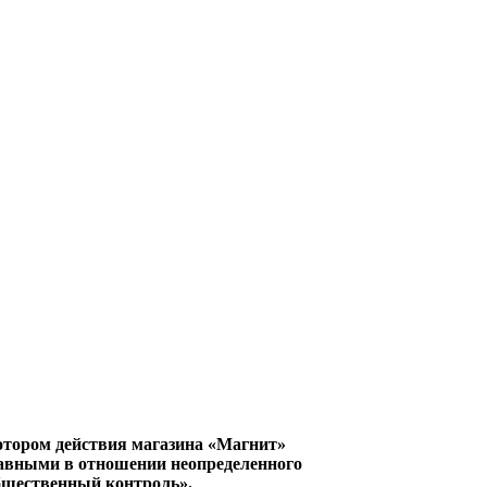
котором действия магазина «Магнит»
авными в отношении неопределенного
Общественный контроль».