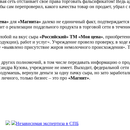
овая сеть отстаивает свое права торговать фальсификатом! Ведь 
 сам перепроверил, какого качества товар он продает, убрал с 
ена»
для
«Магнита»
далеко не единичный факт, подтверждается
т о реализации поддельного продукта в торговой сети в течени
алобой на вкус сыра
«Российский» ТМ «Моя цена»
, приобретен
родукции), работ и услуг». Учреждение провело проверку, в ходе
те «выявлено присутствие жиров немолочного происхождения». 
, других полномочий, в том числе передавать информацию о про
сандра Кузова, учреждение не имеет. Выходит, федеральной сет
думаешь, вернули деньги за одну пачку сыра, но зато заработал
 личного, только бизнес – это про
«Магнит»
.
Независимая экспертиза в СПБ