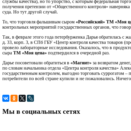
службы качества), но то упорство, с которым федеральная торг
получения претензии от «Общественного контроля» наверняка бы
суда. Но тут другой случай.
То, что торговля фальшивым сыром
«Российский» ТМ «Моя ц
контрольных мероприятий государственных органов, что говори
Так, в феврале этого года петербурженка Дарья обратилась с ж
д. 33, корп. 3, в СПб ГБУ «Центр контроля качества товаров (п
провело лабораторные исследования. Оказалось, что в продук
сыра
ТМ «Моя цена»
подтвердился в очередной раз.
Дарье посоветовали обратиться в
«Магнит»
за возвратом денег
по словам начальника отдела «Центра контроля качества» Алек
государственным контролем, выгодно торговать суррогатом – по
потребители по всей стране купили и не пожаловались. Ничего
Мы в социальных сетях