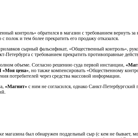
ный контроль» обратился в магазин с требованием вернуть за н
о с полок и тем более прекратить его продажу отказался.
прилавков сырный фальсификат, «Общественный контроль», руко
нкт-Петербурга с требованием прекратить противоправные дейс
 полном объеме. Согласно решению суда первой инстанции,
«Маг
 «Моя цена»
, но также компенсировать «Общественному контр
дения потребителей через средства массовой информации.
га,
«Магнит»
с ним не согласился, однако Санкт-Петербургский г
ий.
лке магазина был обнаружен поддельный сыр (с кем не бывает, м