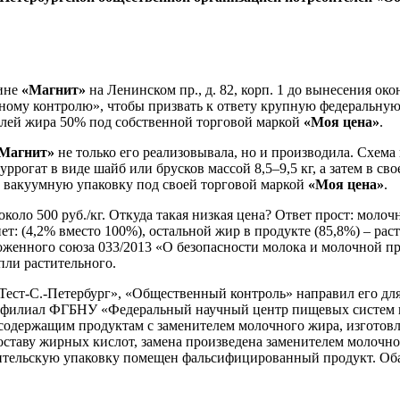
зине
«Магнит»
на Ленинском пр., д. 82, корп. 1 до вынесения ок
ному контролю», чтобы призвать к ответу крупную федеральную
долей жира 50% под собственной торговой маркой
«Моя цена»
.
Магнит»
не только его реализовывала, но и производила. Схема
суррогат в виде шайб или брусков массой 8,5–9,5 кг, а затем в св
 вакуумную упаковку под своей торговой маркой
«Моя цена»
.
коло 500 руб./кг. Откуда такая низкая цена? Ответ прост: молоч
т: (4,2% вместо 100%), остальной жир в продукте (85,8%) – рас
енного союза 033/2013 «О безопасности молока и молочной про
пли растительного.
ст-С.-Петербург», «Общественный контроль» направил его для
– филиал ФГБНУ «Федеральный научный центр пищевых систем и
осодержащим продуктам с заменителем молочного жира, изготов
ставу жирных кислот, замена произведена заменителем молочно
ебительскую упаковку помещен фальсифицированный продукт. Оба