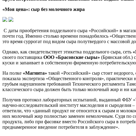
«Моя цена»: сыр без молочного жира
С даты приобретения поддельного сыра «Российский» в мага
почти год. Именно столько времени понадобилось «Обществен
это время суррогат под видом сыра полутвердого с массовой 
Однако, как свидетельствует этикетка поддельного сыра, сеть
«
своего поставщика
ООО «Брасовские сыры»
(Брянская обл.) 
куски и запаивает в собственную фирменную потребительскую
На полке
«Магнита»
такой «Российский» сыр стоит недорого, о
показала экспертиза «Общественного контроля», практически не
грубым нарушением требований Технического регламента Тамож
классического сыра должен быть только молочный жир и ни ка
Получив протокол лабораторных испытаний, выданный ФБУ «Те
научно-исследовательский институт маслоделия и сыроделия 
ответили, что «данный продукт не относится к сырам и молок
них молочный жир полностью заменен немолочным. Судя по со
продукта, либо при фасовке вместо Российского сыра в потр
преднамеренное введение потребителя в заблуждение».