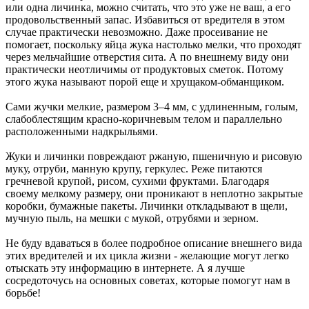
или одна личинка, можно считать, что это уже не ваш, а его
продовольственный запас. Избавиться от вредителя в этом
случае практически невозможно. Даже просеивание не
помогает, поскольку яйца жука настолько мелки, что проходят
через мельчайшие отверстия сита. А по внешнему виду они
практически неотличимы от продуктовых сметок. Потому
этого жука называют порой еще и хрущаком-обманщиком.
Сами жучки мелкие, размером 3–4 мм, с удлиненным, голым,
слабоблестящим красно-коричневым телом и параллельно
расположенными надкрыльями.
Жуки и личинки повреждают ржаную, пшеничную и рисовую
муку, отруби, манную крупу, геркулес. Реже питаются
гречневой крупой, рисом, сухими фруктами. Благодаря
своему мелкому размеру, они проникают в неплотно закрытые
коробки, бумажные пакеты. Личинки откладывают в щели,
мучную пыль, на мешки с мукой, отрубями и зерном.
Не буду вдаваться в более подробное описание внешнего вида
этих вредителей и их цикла жизни - желающие могут легко
отыскать эту информацию в интернете. А я лучше
сосредоточусь на основных советах, которые помогут нам в
борьбе!