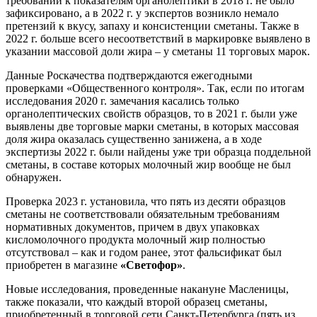
требований к показателям органолептики в 2018 г. не было
зафиксировано, а в 2022 г. у экспертов возникло немало
претензий к вкусу, запаху и консистенции сметаны. Также в
2022 г. больше всего несоответствий в маркировке выявлено в
указании массовой доли жира – у сметаны 11 торговых марок.
Данные Роскачества подтверждаются ежегодными
проверками «Общественного контроля». Так, если по итогам
исследования 2020 г. замечания касались только
органолептических свойств образцов, то в 2021 г. были уже
выявлены две торговые марки сметаны, в которых массовая
доля жира оказалась существенно занижена, а в ходе
экспертизы 2022 г. были найдены уже три образца поддельной
сметаны, в составе которых молочный жир вообще не был
обнаружен.
Проверка 2023 г. установила, что пять из десяти образцов
сметаны не соответствовали обязательным требованиям
нормативных документов, причем в двух упаковках
кисломолочного продукта молочный жир полностью
отсутствовал – как и годом ранее, этот фальсификат был
приобретен в магазине
«Светофор»
.
Новые исследования, проведенные накануне Масленицы,
также показали, что каждый второй образец сметаны,
приобретенный в торговой сети Санкт-Петербурга (пять из