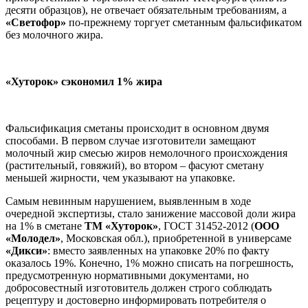
десяти образцов), не отвечает обязательным требованиям, а
«Светофор»
по-прежнему торгует сметанным фальсификатом
без молочного жира.
«Хуторок» сэкономил 1% жира
Фальсификация сметаны происходит в основном двумя
способами. В первом случае изготовители замещают
молочный жир смесью жиров немолочного происхождения
(растительный, говяжий), во втором – фасуют сметану
меньшей жирности, чем указывают на упаковке.
Самым невинным нарушением, выявленным в ходе
очередной экспертизы, стало занижение массовой доли жира
на 1% в сметане
ТМ «Хуторок»
, ГОСТ 31452-2012 (
ООО
«Молодел»
, Московская обл.), приобретенной в универсаме
«Дикси»
: вместо заявленных на упаковке 20% по факту
оказалось 19%. Конечно, 1% можно списать на погрешность,
предусмотренную нормативными документами, но
добросовестный изготовитель должен строго соблюдать
рецептуру и достоверно информировать потребителя о