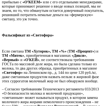
прибылью с
«О’КЕЕМ»
или с его отдельными менеджерами,
которые принимают решение о вводе новых позиций, мы не
знаем, но то, что обманутым остается доверчивый покупатель,
решивший потратить немалые деньги на «фермерскую»
сметану, это уж точно.
Фальсификат из «Светофора»
Если сметана
ТМ
«Хуторок», ТМ «%»
(
ТМ «Процент»
) и
ТМ «Митек»
, приобретенная в магазинах
«Дикси»
,
«Верный»
и
«О'КЕЙ»
, не соответствовала требованиям
ГОСТа по массовой доле жира, но была сделана только из
молока, то два других образца, приобретенных в магазине
«Светофор»
на Ленинском пр., д. 144 по цене 120 руб./кг,
даже сметанным продуктом назвать нельзя: в жировой фазе
этих суррогатов молочный жир не был обнаружен вообще.
– Согласно требованиям Технического регламента 033/2013
«О безопасности молока и молочной продукции»,
«сметанным» может называться продукт, в котором замена
молочного жира жирами немолочного происхождения – не