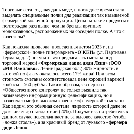
Торговые сети, отдавая дань моде, в последнее время стали
выделять специальные полки для реализации так называемой
фермерской молочной продукции. Цены на такие продукты в
полтора-два раза выше, чем на бренды крупных
молокозаводов, расположенных на соседней полке. А что с
качеством?
Как показала проверка, проведенная летом 2023 г., на
«фермерской» полке гипермаркета
«О’КЕЙ»
(ул. Партизана
Германа, д. 2) покупателям предлагалась сметана под
торговой маркой
«Фермерская лавка дяди Лени»
(
ООО
«МК Вайялово»
, Ленинградская обл.) 30% жирности, в
которой по факту оказалось всего 17% жира! При этом
стоимость сметаны соответствовала цене хорошей вареной
колбасы – 560 руб./кг. Таким образом, экспертиза
«Общественного контроля» не только выявила так
называемую информационную фальсификацию, но и
развенчала миф о высоком качестве «фермерской» сметаны.
Как видим, это обычная сметана, жирность которой даже не
дотягивает до стандартной (20%). Получается, потребитель в
данном случае переплачивает не за высокое качество (чтобы
«ложка стояла»), а за красивый бренд от лукавого «
фермера
дяди Лени»
.