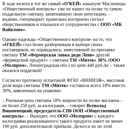
В ходе визита в тот же самый
«О’КЕЙ»
накануне Масленицы
«Общественный контроль» уже не нашел на полке ту самую
поддельную сметану, запятнавшую свою репутацию, –
видимо, гипермаркет правильно воспринял сигнал
общественников и отказался от сотрудничества с
ООО «МК
Вайялово»
.
Однако надежды «Общественного контроля» на то, что
«О’КЕЙ»
стал более разборчивым в выборе своих
поставщиков, не оправдались: заместивший на прилавке
сметану
ТМ
«Фермерская лавка дяди Лени»
другой
«фермерский продукт»
–
сметана
ТМ «Митек» 30%
(
ООО
«Молпром»
, Ленинградская обл.) по цене 440 руб./кг – также
оказался подделкой!
Согласно протоколу испытаний ФГБУ «ВНИИЗЖ», массовая
доля жира сметаны
ТМ «Митек»
составила всего 18% вместо
30%, заявленных на упаковке.
– Реальная цена сметаны 18% жирности на полке магазина –
не более 250 руб. за килограмм, – говорит
Всеволод
Вишневецкий, председатель СПб ООП «Общественный
контроль»
. – Выходит, что
ООО «Молпром»
с каждого
килограмма реализованного такого продукта имеет не менее
190 руб. дополнительной прибыли. Делится ли он этой