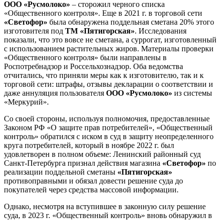
ООО «Русмолоко»
– сторожил черного списка
«Общественного контроля». Еще в 2021 г. в торговой сети
«Светофор»
была обнаружена поддельная сметана 20% этого
изготовителя под
ТМ «Пятигорская»
. Исследования
показали, что это вовсе не сметана, а суррогат, изготовленный
с использованием растительных жиров. Материалы проверки
«Общественного контроля» были направлены в
Роспотребнадзор и Россельхознадзор. Оба ведомства
отчитались, что приняли меры как к изготовителю, так и к
торговой сети: штрафы, отзывы декларации о соответствии и
даже аннуляция пользователя
ООО «Русмолоко»
из системы
«Меркурий».
Со своей стороны, используя полномочия, предоставленные
Законом РФ «О защите прав потребителей», «Общественный
контроль» обратился с иском в суд в защиту неопределенного
круга потребителей, который в ноябре 2022 г. был
удовлетворен в полном объеме: Ленинский районный суд
Санкт-Петербурга признал действия магазина
«Светофор»
по
реализации поддельной сметаны
«Пятигорская»
противоправными и обязал довести решение суда до
покупателей через средства массовой информации.
Однако, несмотря на вступившее в законную силу решение
суда, в 2023 г. «Общественный контроль» вновь обнаружил в