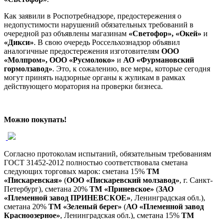
Как заявили в Роспотребнадзоре, предостережения о
недопустимости нарушений обязательных требований в
очередной раз объявлены магазинам
«Светофор», «Окей»
и
«Дикси»
. В свою очередь Россельхознадзор объявил
аналогичные предостережения изготовителям
ООО
«Молпром», ООО «Русмолоко»
и
АО «Фурмановский
гормолзавод»
. Это, к сожалению, все меры, которые сегодня
могут принять надзорные органы к жуликам в рамках
действующего моратория на проверки бизнеса.
Можно покупать!
Согласно протоколам испытаний, обязательным требованиям
ГОСТ 31452-2012 полностью соответствовала сметана
следующих торговых марок: сметана 15%
ТМ
«Пискаревская»
(
ООО «Пискаревский молзавод»
, г. Санкт-
Петербург), сметана 20%
ТМ «Приневское»
(
ЗАО
«Племенной завод ПРИНЕВСКОЕ»
, Ленинградская обл.),
сметана 20%
ТМ «Зеленый берег»
(
АО «Племенной завод
Красноозерное»
, Ленинградская обл.), сметана 15%
ТМ