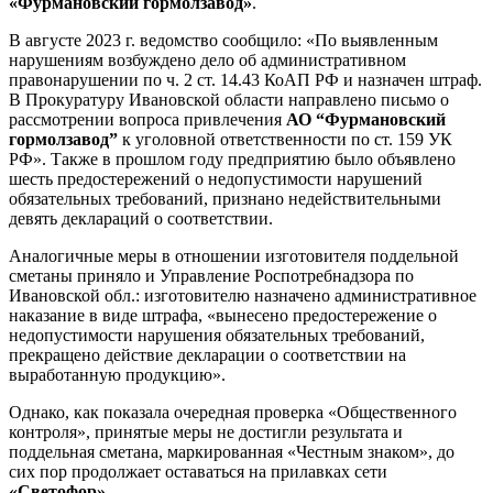
«Фурмановский гормолзавод»
.
В августе 2023 г. ведомство сообщило: «По выявленным
нарушениям возбуждено дело об административном
правонарушении по ч. 2 ст. 14.43 КоАП РФ и назначен штраф.
В Прокуратуру Ивановской области направлено письмо о
рассмотрении вопроса привлечения
АО “Фурмановский
гормолзавод”
к уголовной ответственности по ст. 159 УК
РФ». Также в прошлом году предприятию было объявлено
шесть предостережений о недопустимости нарушений
обязательных требований, признано недействительными
девять деклараций о соответствии.
Аналогичные меры в отношении изготовителя поддельной
сметаны приняло и Управление Роспотребнадзора по
Ивановской обл.: изготовителю назначено административное
наказание в виде штрафа, «вынесено предостережение о
недопустимости нарушения обязательных требований,
прекращено действие декларации о соответствии на
выработанную продукцию».
Однако, как показала очередная проверка «Общественного
контроля», принятые меры не достигли результата и
поддельная сметана, маркированная «Честным знаком», до
сих пор продолжает оставаться на прилавках сети
«Светофор»
.