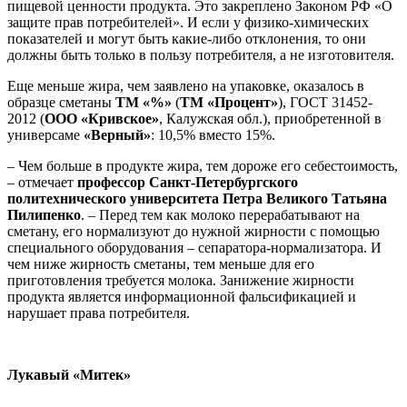
пищевой ценности продукта. Это закреплено Законом РФ «О
защите прав потребителей». И если у физико-химических
показателей и могут быть какие-либо отклонения, то они
должны быть только в пользу потребителя, а не изготовителя.
Еще меньше жира, чем заявлено на упаковке, оказалось в
образце сметаны
ТМ «%»
(
ТМ «Процент»
), ГОСТ 31452-
2012 (
ООО «Кривское»
, Калужская обл.), приобретенной в
универсаме
«Верный»
: 10,5% вместо 15%.
– Чем больше в продукте жира, тем дороже его себестоимость,
– отмечает
профессор
Санкт-Петербургского
политехнического университета Петра Великого Татьяна
Пилипенко
. – Перед тем как молоко перерабатывают на
сметану, его нормализуют до нужной жирности с помощью
специального оборудования – сепаратора-нормализатора. И
чем ниже жирность сметаны, тем меньше для его
приготовления требуется молока. Занижение жирности
продукта является информационной фальсификацией и
нарушает права потребителя.
Лукавый «Митек»