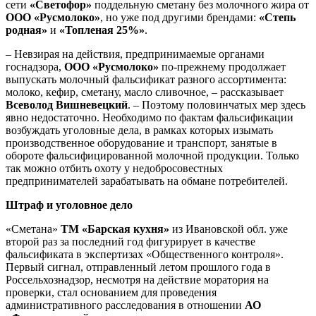
сети
«Светофор»
поддельную сметану без молочного жира от
ООО «Русмолоко»
, но уже под другими брендами:
«Степь
родная»
и
«Топленая 25%»
.
– Невзирая на действия, предпринимаемые органами
госнадзора,
ООО «Русмолоко»
по-прежнему продолжает
выпускать молочный фальсификат разного ассортимента:
молоко, кефир, сметану, масло сливочное, – рассказывает
Всеволод Вишневецкий
. – Поэтому половинчатых мер здесь
явно недостаточно. Необходимо по фактам фальсификации
возбуждать уголовные дела, в рамках которых изымать
производственное оборудование и транспорт, занятые в
обороте фальсифицированной молочной продукции. Только
так можно отбить охоту у недобросовестных
предпринимателей зарабатывать на обмане потребителей.
Штраф и уголовное дело
«Сметана»
ТМ «Барская кухня»
из Ивановской обл. уже
второй раз за последний год фигурирует в качестве
фальсификата в экспертизах «Общественного контроля».
Первый сигнал, отправленный летом прошлого года в
Россельхознадзор, несмотря на действие моратория на
проверки, стал основанием для проведения
административного расследования в отношении
АО