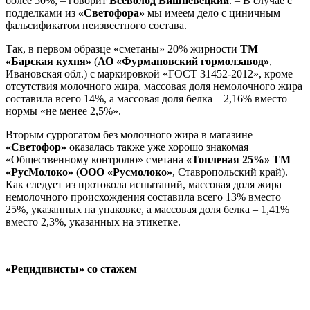
более 50%, – говорит
Всеволод Вишневецкий
. – В случае с
подделками из
«Светофора»
мы имеем дело с циничным
фальсификатом неизвестного состава.
Так, в первом образце «сметаны» 20% жирности
ТМ
«Барская кухня»
(
АО «Фурмановский гормолзавод»
,
Ивановская обл.) с маркировкой «ГОСТ 31452-2012», кроме
отсутствия молочного жира, массовая доля немолочного жира
составила всего 14%, а массовая доля белка – 2,16% вместо
нормы «не менее 2,5%».
Вторым суррогатом без молочного жира в магазине
«Светофор»
оказалась также уже хорошо знакомая
«Общественному контролю» сметана
«Топленая 25%»
ТМ
«РусМолоко»
(
ООО «Русмолоко»
, Ставропольский край).
Как следует из протокола испытаний, массовая доля жира
немолочного происхождения составила всего 13% вместо
25%, указанных на упаковке, а массовая доля белка – 1,41%
вместо 2,3%, указанных на этикетке.
«Рецидивисты» со стажем