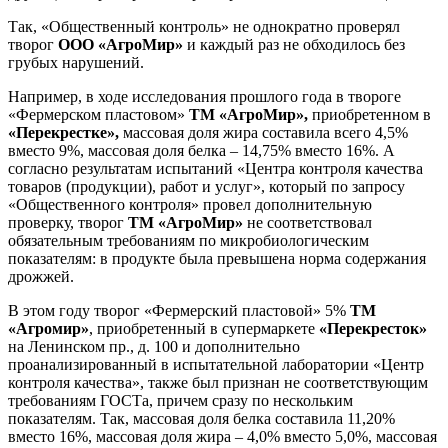
Так, «Общественный контроль» не однократно проверял
творог
ООО «АгроМир»
и каждый раз не обходилось без
грубых нарушений.
Например, в ходе исследования прошлого года в твороге
«Фермерском пластовом»
ТМ «АгроМир»,
приобретенном в
«Перекрестке»,
массовая доля жира составила всего 4,5%
вместо 9%, массовая доля белка – 14,75% вместо 16%. А
согласно результатам испытаний «Центра контроля качества
товаров (продукции), работ и услуг», который по запросу
«Общественного контроля» провел дополнительную
проверку, творог
ТМ «АгроМир»
не соответствовал
обязательным требованиям по микробиологическим
показателям: в продукте была превышена норма содержания
дрожжей.
В этом году творог «Фермерский пластовой» 5%
ТМ
«Агромир»
, приобретенный в супермаркете
«Перекресток»
на Ленинском пр., д. 100 и дополнительно
проанализированный в испытательной лаборатории «Центр
контроля качества», также был признан не соответствующим
требованиям ГОСТа, причем сразу по нескольким
показателям. Так, массовая доля белка составила 11,20%
вместо 16%, массовая доля жира – 4,0% вместо 5,0%, массовая