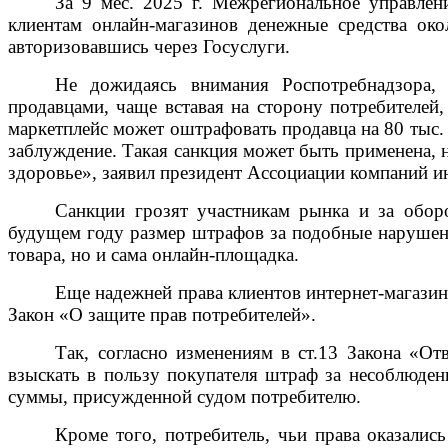
За 9 мес. 2025 г. Межрегиональное управлен
клиентам онлайн-магазинов денежные средства око
авторизовавшись через Госуслуги.
Не дожидаясь внимания Роспотребнадзора, 
продавцами, чаще вставая на сторону потребителей
маркетплейс может оштрафовать продавца на 80 тыс. р
заблуждение. Такая санкция может быть применена, 
здоровье», заявил президент Ассоциации компаний и
Санкции грозят участникам рынка и за обо
будущем году размер штрафов за подобные нарушени
товара, но и сама онлайн-площадка.
Еще надежней права клиентов интернет-магазин
Закон «О защите прав потребителей».
Так, согласно изменениям в ст.13 Закона «Отв
взыскать в пользу покупателя штраф за несоблюден
суммы, присужденной судом потребителю.
Кроме того, потребитель, чьи права оказалис