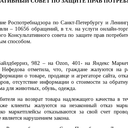
АТИВНЫЙ СОВЕТ ПО ЗАЩИТЕ ПРАВ ПОТРЕ
ние Роспотребнадзора по Санкт-Петербургу и Ленинг
овли – 10656 обращений, в т.ч. на услуги онлайн-то
о Консультативного совета по защите прав потребите
ным способом.
Вайлдберриз, 982 – на
Ozon
, 401- на Яндекс Марке
 Нефедова отметила, что, граждане жалуются на 
ормации о товаре, продавце и агрегаторе сайта, отк
аров, отсутствие информации о стоимости за обратну
ма для животных, обувь, одежда.
ителя на возврат товара надлежащего качества в те
же клиенты жалуются на незаконный отказ марке
о маркетплейсы отказываются за свой счет провод
е является нарушением закона.