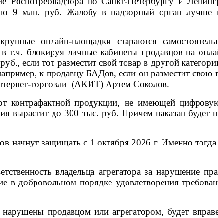
ие Роспотребнадзора по Санкт-Петербургу и Ленинг
ло 9 млн. руб. Жалобу в надзорный орган лучше н
крупные онлайн-площадки стараются самостоятель
, в т.ч. блокируя личные кабинеты продавцов на онл
уб., если тот разместит свой товар в другой категори
например, к продавцу БАДов, если он разместит свою 
нтернет-торговли
(АКИТ) Артем Соколов.
рот контрафактной продукции, не имеющей цифрову
я вырастит до 300 тыс. руб. Причем наказан будет н
ов начнут защищать с 1 октября 2026 г. Именно тогда
етственность владельца агрегатора за нарушение пра
ие в добровольном порядке удовлетворения требован
ь нарушены продавцом или агрегатором, будет вправ