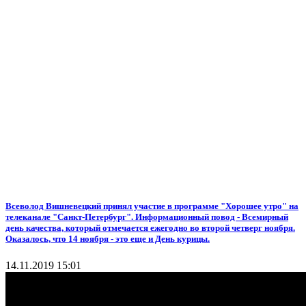
Всеволод Вишневецкий принял участие в программе "Хорошее утро" на
телеканале "Санкт-Петербург". Информационный повод - Всемирный
день качества, который отмечается ежегодно во второй четверг ноября.
Оказалось, что 14 ноября - это еще и День курицы.
14.11.2019 15:01