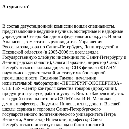
А судьи кто?
В состав дегустационной комиссии вошли специалисты,
представляющие ведущие научные, экспертные и надзорные
учреждения Северо-Западного федерального округа: Ирина
Апанасова, заместитель руководителя Управления
Россельхознадзора по Санкт-Петербургу, Ленинградской и
Псковской областям (в 2005-2006 гг. возглавляла
Государственную хлебную инспекцию по Санкт-Петербургу и
Ленинградской области), Ольга Парахина, директор Санкт-
Петербургского филиала директор СПБ филиала ФГАНУ
научно-исследовательский институт хлебопекарной
промышленности, Людмила Гамова, начальник
испытательной лаборатории «ПЕТЕРБУРГ-ЭКСПЕРТИЗА»
СПБ ГБУ «Центр контроля качества товаров (продукции),
продукции и услуг», работ и услуг», Виктор Закревский
,
зав.
кафедрой гигиены питания СЗГМУ им. И.И. Мечникова,
д.м.н., профессор, Людмила Нилова, к.т.н., доцент Высшей
школы сервиса и торговли Санкт-Петербургского
государственного политехнического университета Петра
Великого, Александр Ишевский, профессор Санкт-
Петербургского института холода и биотехнологий