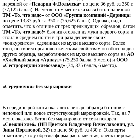
нарезной от «
Пекарни Ф.Вольчека»
по цене 36 руб. за 350 г.
(77,125 балла). На четвертом месте оказался батон нарезной
ТМ «То, что надо»
от
ООО «Группа компаний «Дарница»
по цене 13,87 руб. за 350 г. (75,625 балла). Однако, надо
отметить, что в отличие от трех предыдущих образцов, батон
ТМ «То, что надо!»
был изготовлен из муки первого сорта и
стоил в среднем почти в три раза дешевле своих
«конкурентов», сделанных из муки высшего сорта. Более
того, по своим органолептическим свойствам он обогнал два
других образца, выработанных из муки высшего сорта на
АО
«Хлебный завод «Арнаут»
(75,250 балла, 5 место) и
ООО
«Сестрорецкий хлебозавод»
(74, 875 балла, 6 место).
«Середнячки» без маркировки
В середине рейтинга оказались четыре образца батонов с
неполной или вовсе отсутствующей маркировкой. Так, на 7
месте оказался батон без маркировки от сети пекарен
«Свежий хлеб» (ИП Цветков Владимир Вячеславович, ул.
Зины Портновой, 32)
по цене 50 руб. за 430 г. Эксперты
отметили, что у образца форма расплывчатая, очень широкая,