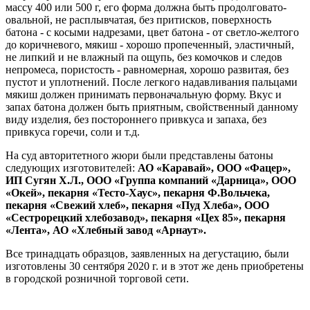
массу 400 или 500 г, его форма должна быть продолговато-
овальной, не расплывчатая, без притисков, поверхность
батона - с косыми надрезами, цвет батона - от светло-желтого
до ко­ричневого, мякиш - хорошо пропеченный, эластичный,
не липкий и не влажный па ощупь, без комочков и следов
непромеса, пористость - равномерная, хорошо развитая, без
пустот и уплотнений. После легкого надавливания пальцами
мякиш должен принимать первоначальную форму. Вкус и
запах батона должен быть приятным, свойственный данному
виду изделия, без постороннего привкуса и запаха, без
привкуса горечи, соли и т.д.
На суд авторитетного жюри были представлены батоны
следующих изготовителей:
АО «Каравай», ООО «Фацер»,
ИП Сугян Х.Л., ООО «Группа компаний «Дарница», ООО
«Окей», пекарня «Тесто-Хаус», пекарня Ф.Вольчека,
пекарня «Свежий хлеб», пекарня «Пуд Хлеба», ООО
«Сестрорецкий хлебозавод», пекарня «Цех 85», пекарня
«Лента», АО «Хлебный завод «Арнаут».
Все тринадцать образцов, заявленных на дегустацию, были
изготовлены 30 сентября 2020 г. и в этот же день приобретены
в городской розничной торговой сети.