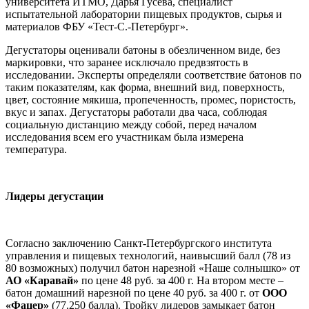
университета ИТМО, Дарья Гусева, специалист
испытательной лаборатории пищевых продуктов, сырья и
материалов ФБУ «Тест-С.-Петербург».
Дегустаторы оценивали батоны в обезличенном виде, без
маркировки, что заранее исключало предвзятость в
исследовании. Эксперты определяли соответствие батонов по
таким показателям, как форма, внешний вид, поверхность,
цвет, состояние мякиша, пропеченность, промес, пористость,
вкус и запах. Дегустаторы работали два часа, соблюдая
социальную дистанцию между собой, перед началом
исследования всем его участникам была измерена
температура.
Лидеры дегустации
Согласно заключению Санкт-Петербургского института
управления и пищевых технологий, наивысший балл (78 из
80 возможных) получил батон нарезной «Наше солнышко» от
АО «Каравай»
по цене 48 руб. за 400 г. На втором месте –
батон домашний нарезной по цене 40 руб. за 400 г. от
ООО
«Фацер»
(77,250 балла). Тройку лидеров замыкает батон