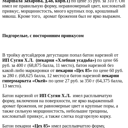
Маршала Захарова, д.48, корп.1)
по цене 35 руб. за 310 г. Он
имел не правильную форму, неравномерный цвет, кисловатый
привкус, морщинистость, много крупных пор, крошливый
мякиш. Кроме того, аромат брожения был не ярко выражен.
Подгорелые, с посторонним привкусом
В тройку аутсайдеров дегустации попал батон нарезной от
ИП Сугян Х.Л. (пекарня «Хлебная усадьба»)
по цене 66
руб. за 400 г (68,875 балла, 11 место), батон нарезной без
какой-либо маркировки от
пекарни «Цех 85»
по цене 60 руб.
за 280 г. (68,625 балла, 12 место) и батон нарезной
пекарни
гипермаркета «Окей»
по цене 27 руб. за 350 г (64,375 балла,
13 место).
Батон нарезной от
ИП Сугян Х.Л.
имел расплывчатую
форму, включения на поверхности, не ярко выраженный
аромат брожения, не равномерные цвет и крупные поры, а
также сильную морщинистость, небольшие трещины,
кисловатый привкус, а также слегка подгорелую корку.
Батон пекарни
«Цех 85»
имел расплывчатую форму,