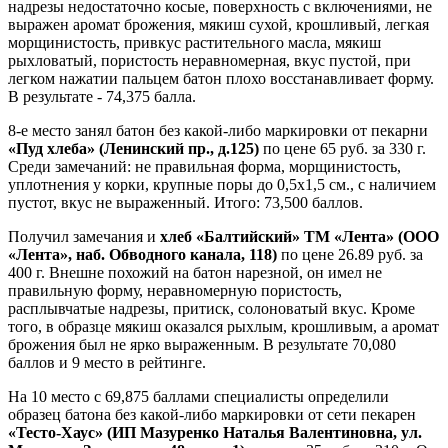
надрезы недостаточно косые, поверхность с включениями, не
выражен аромат брожения, мякиш сухой, крошливый, легкая
морщинистость, привкус растительного масла, мякиш
рыхловатый, пористость неравномерная, вкус пустой, при
легком нажатии пальцем батон плохо восстанавливает форму.
В результате - 74,375 балла.
8-е место занял батон без какой-либо маркировки от пекарни
«Пуд хлеба» (Ленинский пр., д.125)
по цене 65 руб. за 330 г.
Среди замечаний: не правильная форма, морщинистость,
уплотнения у корки, крупные поры до 0,5х1,5 см., с наличием
пустот, вкус не выраженный. Итого: 73,500 баллов.
Получил замечания и
хлеб «Балтийский» ТМ «Лента» (ООО
«Лента», наб. Обводного канала, 118)
по цене 26.89 руб. за
400 г. Внешне похожий на батон нарезной, он имел не
правильную форму, неравномерную пористость,
расплывчатые надрезы, притиск, солоноватый вкус. Кроме
того, в образце мякиш оказался рыхлым, крошливым, а аромат
брожения был не ярко выраженным. В результате 70,080
баллов и 9 место в рейтинге.
На 10 место с 69,875 баллами специалисты определили
образец батона без какой-либо маркировки от сети пекарен
«Тесто-Хаус» (ИП Мазуренко Наталья Валентиновна, ул.