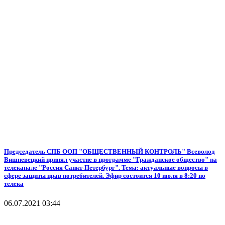
Председатель СПБ ООП "ОБЩЕСТВЕННЫЙ КОНТРОЛЬ" Всеволод
Вишневецкий принял участие в программе "Гражданское общество" на
телеканале "Россия Санкт-Петербург". Тема: актуальные вопросы в
сфере защиты прав потребителей. Эфир состоится 10 июля в 8:20 по
телека
06.07.2021 03:44