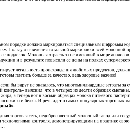
ельном порядке должно маркироваться специальным цифровым код
нак». Пользу от введения тотальной маркировки всей молочной
ее подделок. Молочная отрасль за не имеющий в мире аналогов
одукции и в результате повысили ее цены на полках супермаркет
антирует легальность происхождения любимых продуктов, должн
готовы платить больше за качество, ведь здоровье важнее!
 если бы вдруг не оказалось, что многомиллиардные затраты за 
 контроль» выяснил, что в четырех из десяти образцах сметаны
жира, а теперь вот в восьми образцах молока питьевого пастери
чного жира и белка. И речь идет о самых популярных торговых 
рный».
адная торговая сеть, недобросовестный молочный завод или гос
и технологиями контроля, демонстрирующими на практике свою
ру…