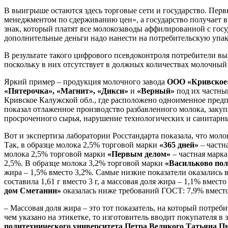
В выигрыше остаются здесь торговые сети и государство. Пе
менеджментом по сдерживанию цен», а государство получает в
знак, который платят все молокозаводы аффилированной с го
дополнительные деньги надо нанести на потребительскую упак
В результате такого цифрового псевдоконтроля потребители в
поскольку в них отсутствует в должных количествах молочный
Яркий пример – продукция молочного завода
ООО «Кривско
«Пятерочка», «Магнит», «Дикси»
и
«Верный»
под их частны
Кривское Калужской обл., где расположено одноименное предпр
показал отлаженное производство разбавленного молока, закуп
просроченного сырья, нарушение технологических и санитарных
Вот и экспертиза лаборатории Росстандарта показала, что мол
Так, в образце молока 2,5% торговой марки
«365 дней»
– частн
молока 2,5% торговой марки
«Первым делом»
– частная марка
2,5%. В образце молока 3,2% торговой марки
«Васильково пол
жира – 1,5% вместо 3,2%. Самые низкие показатели оказались 
составила 1,61 г вместо 3 г, а массовая доля жира – 1,1% вме
дом Сметанин»
оказалась ниже требований ГОСТ: 7,9% вмест
– Массовая доля жира – это тот показатель, на который потре
чем указано на этикетке, то изготовитель вводит покупателя 
политехнического университета Петра Великого Татьяна П