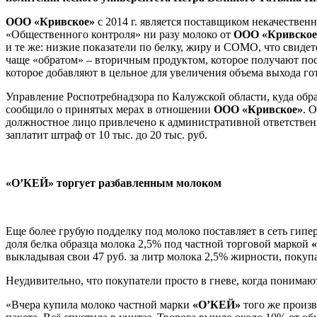
ООО «Кривское»
с 2014 г. является поставщиком некачествен
«Общественного контроля» ни разу молоко от
ООО «Кривское
и те же: низкие показатели по белку, жиру и СОМО, что свиде
чаще «обратом» – вторичным продуктом, которое получают посл
которое добавляют в цельное для увеличения объема выхода го
Управление Роспотребнадзора по Калужской области, куда обр
сообщило о принятых мерах в отношении
ООО «Кривское»
. 
должностное лицо привлечено к административной ответственн
заплатит штраф от 10 тыс. до 20 тыс. руб.
«О’КЕЙ» торгует разбавленным молоком
Еще более грубую подделку под молоко поставляет в сеть гип
доля белка образца молока 2,5% под частной торговой маркой
выкладывая свои 47 руб. за литр молока 2,5% жирности, поку
Неудивительно, что покупатели просто в гневе, когда понимают
«Вчера купила молоко частной марки
«О’КЕЙ»
того же произв