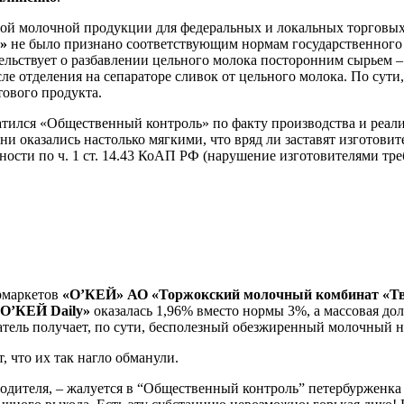
ной молочной продукции для федеральных и локальных торговых 
»
не было признано соответствующим нормам государственного 
тельствует о разбавлении цельного молока посторонним сырьем –
е отделения на сепараторе сливок от цельного молока. По сути,
тового продукта.
атился «Общественный контроль» по факту производства и реали
Они оказались настолько мягкими, что вряд ли заставят изготовит
ости по ч. 1 ст. 14.43 КоАП РФ (нарушение изготовителями тре
ермаркетов
«О’КЕЙ»
АО «Торжокский молочный комбинат «Т
«О’КЕЙ
Daily
»
оказалась 1,96% вместо нормы 3%, а массовая дол
патель получает, по сути, бесполезный обезжиренный молочный н
, что их так нагло обманули.
одителя, – жалуется в “Общественный контроль” петербурженка 