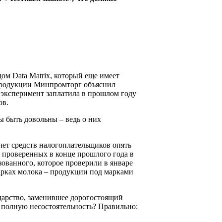
ом Data Matrix, который еще имеет
 продукции Минпромторг объяснил
 эксперимент заплатила в прошлом году
ов.
ы быть довольны – ведь о них
счет средств налогоплательщиков опять
, проверенных в конце прошлого года в
зованного, которое проверили в январе
марках молока – продукции под марками
ударство, заменившее дорогостоящий
 полную несостоятельность? Правильно: