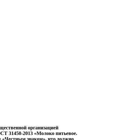
бщественной организацией
СТ 31450-2013 «Молоко питьевое.
ны «Честным знаком», что должно