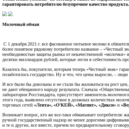
гарантировать потребителю безупречное качество продукта.
Молочный обман
С 1 декабря 2021 г. все фасованное питьевое молоко в обязат
более понятное рядовому потребителю название – «Честный з
необходимостью защиты рынка от некачественной «молочки» и 
десятки миллиардов рублей, которые легли в себестоимость пр
Казалось бы, покупатели, которым теперь «Честный знак» гар
позаботилось государство. Ну и что, что цены выросли, – люди 
И все были бы довольны и не стали бы жаловаться на рост цен,
не дают обещанного народу результата. Сначала «Общественный
лаборатории Росстандарта, присутствует заменитель молочного 
этого года, выявлено отсутствие в должных количествах моло
торговых сетей
«Лента», «О’КЕЙ», «Магнит», «Дикси»
и
«Ве
Возникает вопрос, кто же все-таки обманывает потребителя: ж
ручной государственный надзор не менее дорогими цифровым
и те и другие, все вместе, причем по предварительному сгово