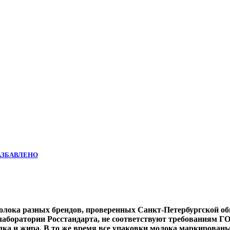
АЗБАВЛЕНО
молока разных брендов, проверенных Санкт-Петербургской о
аборатории Росстандарта, не соответствуют требованиям ГО
белка и жира. В то же время все упаковки молока маркирова