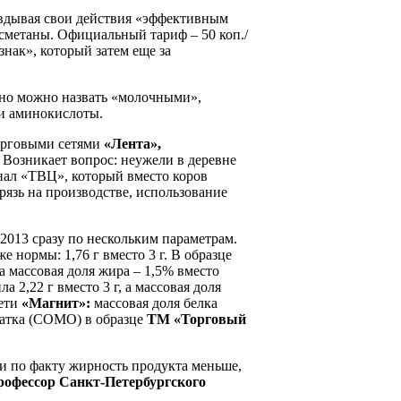
авдывая свои действия «эффективным
сметаны. Официальный тариф – 50 коп./
нак», который затем еще за
нно можно назвать «молочными»,
 и аминокислоты.
торговыми сетями
«Лента»,
Возникает вопрос: неужели в деревне
анал «ТВЦ», который вместо коров
рязь на производстве, использование
2013 сразу по нескольким параметрам.
е нормы: 1,76 г вместо 3 г. В образце
 а массовая доля жира – 1,5% вместо
а 2,22 г вместо 3 г, а массовая доля
сети
«Магнит»:
массовая доля белка
статка (СОМО) в образце
ТМ «Торговый
ли по факту жирность продукта меньше,
рофессор Санкт-Петербургского