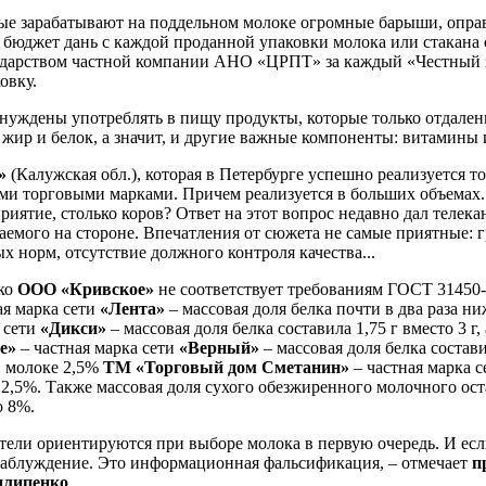
рвые зарабатывают на поддельном молоке огромные барыши, опр
 бюджет дань с каждой проданной упаковки молока или стакана 
сударством частной компании АНО «ЦРПТ» за каждый «Честный з
овку.
ынуждены употреблять в пищу продукты, которые только отдале
 жир и белок, а значит, и другие важные компоненты: витамины
е»
(Калужская обл.), которая в Петербурге успешно реализуется 
ми торговыми марками. Причем реализуется в больших объемах. 
иятие, столько коров? Ответ на этот вопрос недавно дал телек
аемого на стороне. Впечатления от сюжета не самые приятные: г
 норм, отсутствие должного контроля качества...
око
ООО «Кривское»
не соответствует требованиям ГОСТ 31450-
ая марка сети
«Лента»
– массовая доля белка почти в два раза ниж
 сети
«Дикси»
– массовая доля белка составила 1,75 г вместо 3 г,
е»
– частная марка сети
«Верный»
– массовая доля белка составил
в молоке 2,5%
ТМ «Торговый дом Сметанин»
– частная марка 
сто 2,5%. Также массовая доля сухого обезжиренного молочного о
о 8%.
бители ориентируются при выборе молока в первую очередь. И ес
в заблуждение. Это информационная фальсификация, – отмечает
п
илипенко
.